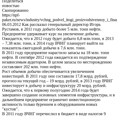
Поделиться
новостью
Скопированно
https://npf-
paker.ru/news/industry/vchng_podvel_itogi_proizvodstvennoy_i_fin
06.03.2012
Как рассказал генеральный директор Игорь
Рустамов, в 2011 году добыто более 5 млн. тонн нефти.
Предприятие удерживает курс на увеличение добычи.
Ожидается, что в 2012 году будет добыто 6,8 млн.тонн, в 2013
– 7,38 млн. тонн, к 2014 году ВЧНГ планирует выйти на
показатель ежегодной добычи в 7,6 млн. тонн.
В 2011 году предприятие нарастило запасы на 18 млн. тонн
нефти. В сентябре 2012 года ожидается их подтверждение
независимым аудитором. В целом запасы по месторождению
составляют 202 млн. тонн нефти.
Рост объемов добычи обеспечивается увеличением
инвестиций. В 2011 году они составили 17,8 млрд. рублей,
прогноз на текущий год – 19 млрд. рублей, в 2013 году ВЧНГ
инвестирует в добычу и инфраструктуру 20 млрд. рублей.
Ожидается, что к первому полугодию 2014 года будет
завершено создание основных элементов инфраструктуры, и в
дальнейшем предприятие ограничит инвестиционную
активность только бурением и оборудованием новых
"кустов".
В 2011 году ВЧНГ перечислил в бюджет в виде налогов 9