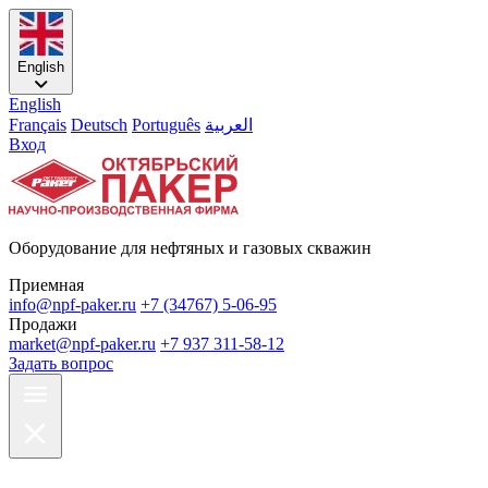
English
English
Français
Deutsch
Português
العربية
Вход
Оборудование для нефтяных и газовых скважин
Приемная
info@npf-paker.ru
+7 (34767) 5-06-95
Продажи
market@npf-paker.ru
+7 937 311-58-12
Задать вопрос