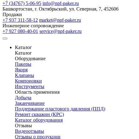
+7 (34767) 5-06-95
info@npf-paker.ru
Башкортостан, г. Октябрьский, ул. Северная, 7, 452606
Продажи
+7 937 311-58-12
market@npf-paker.ru
Инженерное сопровождение
+7 927 080-40-01
service@npf-paker.ru
Каталог
Каталог
Оборудование
Пакеры
Якоря
Клапаны
Компоновки
Инструменты
Область применения
Добыча
Заканчивание
Поддержание пластового давления (ППД)
Ремонт скважин (КРС)
Каталог оборудования
Отзывы
Видеоотзывы
Отзывы о продукции