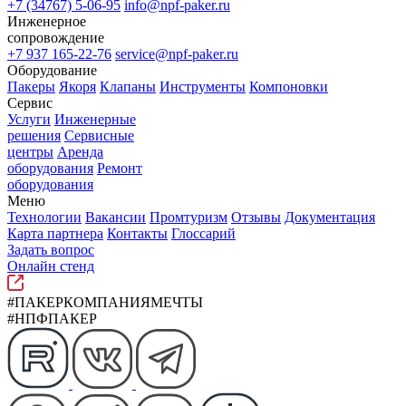
+7 (34767) 5-06-95
info@npf-paker.ru
Инженерное
сопровождение
+7 937 165-22-76
service@npf-paker.ru
Оборудование
Пакеры
Якоря
Клапаны
Инструменты
Компоновки
Сервис
Услуги
Инженерные
решения
Сервисные
центры
Аренда
оборудования
Ремонт
оборудования
Меню
Технологии
Вакансии
Промтуризм
Отзывы
Документация
Карта партнера
Контакты
Глоссарий
Задать вопрос
Онлайн стенд
#ПАКЕРКОМПАНИЯМЕЧТЫ
#НПФПАКЕР