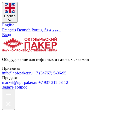
English
English
Français
Deutsch
Português
العربية
Вход
Оборудование для нефтяных и газовых скважин
Приемная
info@npf-paker.ru
+7 (34767) 5-06-95
Продажи
market@npf-paker.ru
+7 937 311-58-12
Задать вопрос