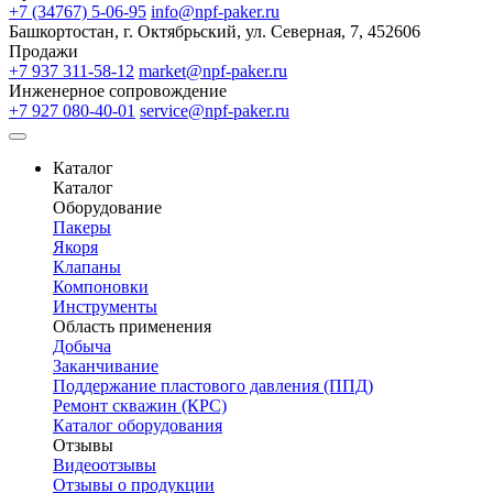
+7 (34767) 5-06-95
info@npf-paker.ru
Башкортостан, г. Октябрьский, ул. Северная, 7, 452606
Продажи
+7 937 311-58-12
market@npf-paker.ru
Инженерное сопровождение
+7 927 080-40-01
service@npf-paker.ru
Каталог
Каталог
Оборудование
Пакеры
Якоря
Клапаны
Компоновки
Инструменты
Область применения
Добыча
Заканчивание
Поддержание пластового давления (ППД)
Ремонт скважин (КРС)
Каталог оборудования
Отзывы
Видеоотзывы
Отзывы о продукции