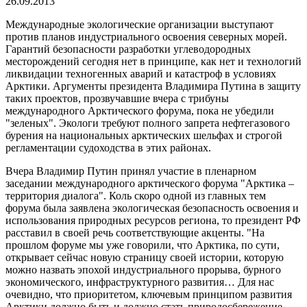
26.09.2013
Международные экологические организации выступают
против планов индустриального освоения северных морей.
Гарантий безопасности разработки углеводородных
месторождений сегодня нет в принципе, как нет и технологий
ликвидации техногенных аварий и катастроф в условиях
Арктики. Аргументы президента Владимира Путина в защиту
таких проектов, прозвучавшие вчера с трибуны
международного Арктического форума, пока не убедили
"зеленых". Экологи требуют полного запрета нефтегазового
бурения на национальных арктических шельфах и строгой
регламентации судоходства в этих районах.
Вчера Владимир Путин принял участие в пленарном
заседании международного арктического форума "Арктика –
территория диалога". Коль скоро одной из главных тем
форума была заявлена экологическая безопасность освоения и
использования природных ресурсов региона, то президент РФ
расставил в своей речь соответствующие акценты. "На
прошлом форуме мы уже говорили, что Арктика, по сути,
открывает сейчас новую страницу своей истории, которую
можно назвать эпохой индустриального прорыва, бурного
экономического, инфраструктурного развития… Для нас
очевидно, что приоритетом, ключевым принципом развития
Арктики должно быть и должно стать природосбережение,