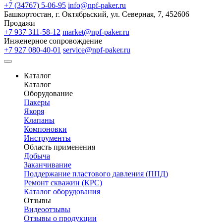
+7 (34767) 5-06-95
info@npf-paker.ru
Башкортостан, г. Октябрьский, ул. Северная, 7, 452606
Продажи
+7 937 311-58-12
market@npf-paker.ru
Инженерное сопровождение
+7 927 080-40-01
service@npf-paker.ru
Каталог
Каталог
Оборудование
Пакеры
Якоря
Клапаны
Компоновки
Инструменты
Область применения
Добыча
Заканчивание
Поддержание пластового давления (ППД)
Ремонт скважин (КРС)
Каталог оборудования
Отзывы
Видеоотзывы
Отзывы о продукции