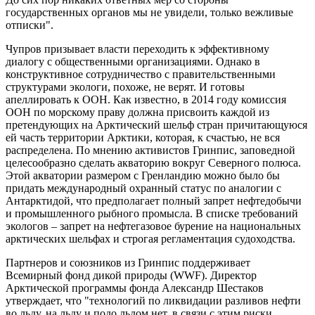
государственных органов мы не увидели, только вежливые
отписки".
Чупров призывает власти переходить к эффективному
диалогу с общественными организациями. Однако в
конструктивное сотрудничество с правительственными
структурами экологи, похоже, не верят. И готовы
апеллировать к ООН. Как известно, в 2014 году комиссия
ООН по морскому праву должна присвоить каждой из
претендующих на Арктический шельф стран причитающуюся
ей часть территории Арктики, которая, к счастью, не вся
распределена. По мнению активистов Гринпис, заповедной
целесообразно сделать акваторию вокруг Северного полюса.
Этой акватории размером с Гренландию можно было бы
придать международный охранный статус по аналогии с
Антарктидой, что предполагает полный запрет нефтедобычи
и промышленного рыбного промысла. В списке требований
экологов – запрет на нефтегазовое бурение на национальных
арктических шельфах и строгая регламентация судоходства.
Партнеров и союзников из Гринпис поддерживает
Всемирный фонд дикой природы (WWF). Директор
Арктической программы фонда Александр Шестаков
утверждает, что "технологий по ликвидации разливов нефти
во льду, на льду и подо льдом нет, в связи с этим риски