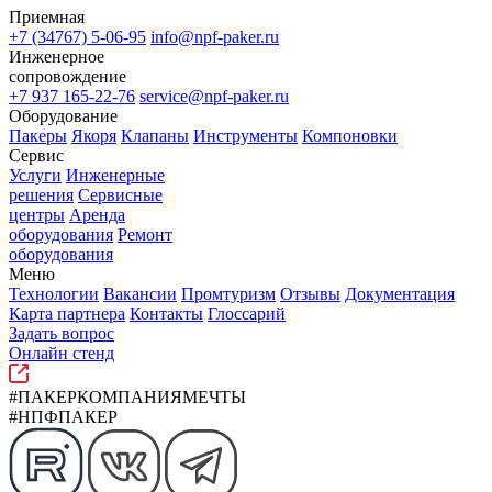
Приемная
+7 (34767) 5-06-95
info@npf-paker.ru
Инженерное
сопровождение
+7 937 165-22-76
service@npf-paker.ru
Оборудование
Пакеры
Якоря
Клапаны
Инструменты
Компоновки
Сервис
Услуги
Инженерные
решения
Сервисные
центры
Аренда
оборудования
Ремонт
оборудования
Меню
Технологии
Вакансии
Промтуризм
Отзывы
Документация
Карта партнера
Контакты
Глоссарий
Задать вопрос
Онлайн стенд
#ПАКЕРКОМПАНИЯМЕЧТЫ
#НПФПАКЕР