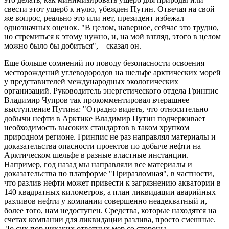
свести этот ущерб к нулю, убежден Путин. Отвечая на свой
же вопрос, реально это или нет, президент избежал
однозначных оценок. "В целом, наверное, сейчас это трудно,
но стремиться к этому нужно, и, на мой взгляд, этого в целом
можно было бы добиться", – сказал он.
Еще больше сомнений по поводу безопасности освоения
месторождений углеводородов на шельфе арктических морей
у представителей международных экологических
организаций. Руководитель энергетического отдела Гринпис
Владимир Чупров так прокомментировал вчерашнее
выступление Путина: "Отрадно видеть, что относительно
добычи нефти в Арктике Владимир Путин подчеркивает
необходимость высоких стандартов в таком хрупком
природном регионе. Гринпис не раз направлял материалы и
доказательства опасности проектов по добыче нефти на
Арктическом шельфе в разные властные инстанции.
Например, год назад мы направляли все материалы и
доказательства по платформе "Приразломная", в частности,
что разлив нефти может привести к загрязнению акватории в
140 квадратных километров, а план ликвидации аварийных
разливов нефти у компании совершенно неадекватный и,
более того, нам недоступен. Средства, которые находятся на
счетах компании для ликвидации разлива, просто смешные.
До сих пор никаких ответных мер со стороны