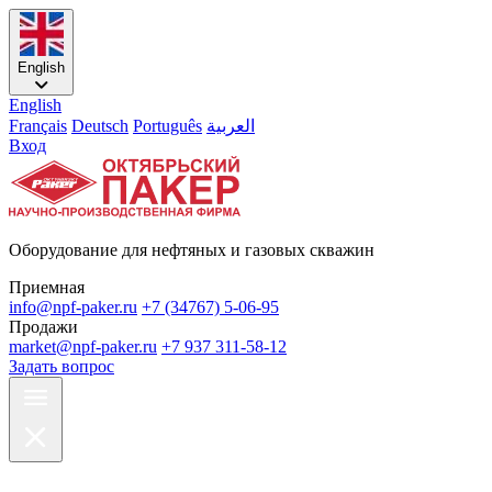
English
English
Français
Deutsch
Português
العربية
Вход
Оборудование для нефтяных и газовых скважин
Приемная
info@npf-paker.ru
+7 (34767) 5-06-95
Продажи
market@npf-paker.ru
+7 937 311-58-12
Задать вопрос