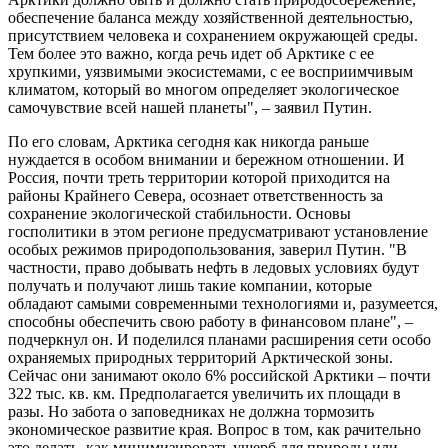
обеспечение баланса между хозяйственной деятельностью,
присутствием человека и сохранением окружающей среды.
Тем более это важно, когда речь идет об Арктике с ее
хрупкими, уязвимыми экосистемами, с ее восприимчивым
климатом, который во многом определяет экологическое
самочувствие всей нашей планеты", – заявил Путин.
По его словам, Арктика сегодня как никогда раньше
нуждается в особом внимании и бережном отношении. И
Россия, почти треть территории которой приходится на
районы Крайнего Севера, осознает ответственность за
сохранение экологической стабильности. Основы
госполитики в этом регионе предусматривают установление
особых режимов природопользования, заверил Путин. "В
частности, право добывать нефть в ледовых условиях будут
получать и получают лишь такие компании, которые
обладают самыми современными технологиями и, разумеется,
способны обеспечить свою работу в финансовом плане", –
подчеркнул он. И поделился планами расширения сети особо
охраняемых природных территорий Арктической зоны.
Сейчас они занимают около 6% российской Арктики – почти
322 тыс. кв. км. Предполагается увеличить их площади в
разы. Но забота о заповедниках не должна тормозить
экономическое развитие края. Вопрос в том, как рачительно
это делать, как минимизировать ущерб для природы или