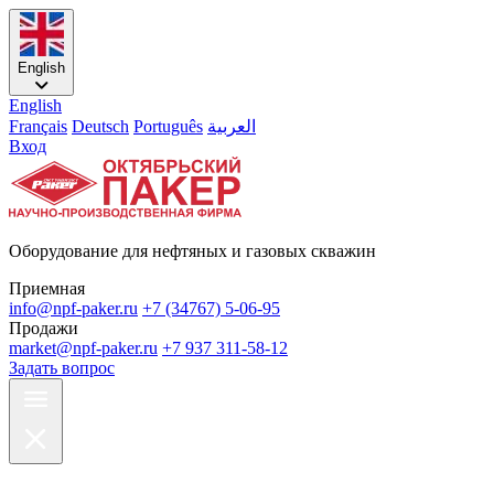
English
English
Français
Deutsch
Português
العربية
Вход
Оборудование для нефтяных и газовых скважин
Приемная
info@npf-paker.ru
+7 (34767) 5-06-95
Продажи
market@npf-paker.ru
+7 937 311-58-12
Задать вопрос