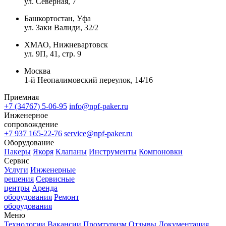
ул. Северная, 7
Башкортостан, Уфа
ул. Заки Валиди, 32/2
ХМАО, Нижневартовск
ул. 9П, 41, стр. 9
Москва
1-й Неопалимовский переулок, 14/16
Приемная
+7 (34767) 5-06-95
info@npf-paker.ru
Инженерное
сопровождение
+7 937 165-22-76
service@npf-paker.ru
Оборудование
Пакеры
Якоря
Клапаны
Инструменты
Компоновки
Сервис
Услуги
Инженерные
решения
Сервисные
центры
Аренда
оборудования
Ремонт
оборудования
Меню
Технологии
Вакансии
Промтуризм
Отзывы
Документация