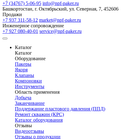
+7 (34767) 5-06-95
info@npf-paker.ru
Башкортостан, г. Октябрьский, ул. Северная, 7, 452606
Продажи
+7 937 311-58-12
market@npf-paker.ru
Инженерное сопровождение
+7 927 080-40-01
service@npf-paker.ru
Каталог
Каталог
Оборудование
Пакеры
Якоря
Клапаны
Компоновки
Инструменты
Область применения
Добыча
Заканчивание
Поддержание пластового давления (ППД)
Ремонт скважин (КРС)
Каталог оборудования
Отзывы
Видеоотзывы
Отзывы о продукции