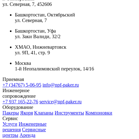
ул. Северная, 7
, 452606
Башкортостан, Октябрьский
ул. Северная, 7
Башкортостан, Уфа
ул. Заки Валиди, 32/2
ХМАО, Нижневартовск
ул. 9П, 41, стр. 9
Москва
1-й Неопалимовский переулок, 14/16
Приемная
+7 (34767) 5-06-95
info@npf-paker.ru
Инженерное
сопровождение
+7 937 165-22-76
service@npf-paker.ru
Оборудование
Пакеры
Якоря
Клапаны
Инструменты
Компоновки
Сервис
Услуги
Инженерные
решения
Сервисные
центры
Аренда