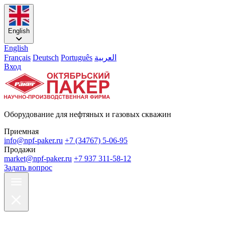
English
English
Français
Deutsch
Português
العربية
Вход
Оборудование для нефтяных и газовых скважин
Приемная
info@npf-paker.ru
+7 (34767) 5-06-95
Продажи
market@npf-paker.ru
+7 937 311-58-12
Задать вопрос