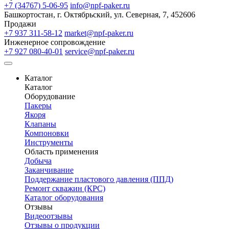
+7 (34767) 5-06-95
info@npf-paker.ru
Башкортостан, г. Октябрьский, ул. Северная, 7, 452606
Продажи
+7 937 311-58-12
market@npf-paker.ru
Инженерное сопровождение
+7 927 080-40-01
service@npf-paker.ru
Каталог
Каталог
Оборудование
Пакеры
Якоря
Клапаны
Компоновки
Инструменты
Область применения
Добыча
Заканчивание
Поддержание пластового давления (ППД)
Ремонт скважин (КРС)
Каталог оборудования
Отзывы
Видеоотзывы
Отзывы о продукции