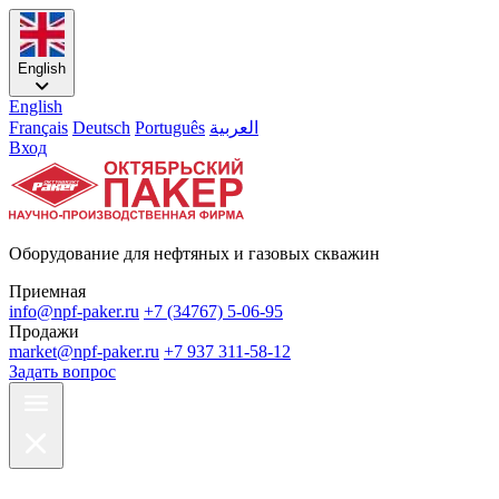
English
English
Français
Deutsch
Português
العربية
Вход
Оборудование для нефтяных и газовых скважин
Приемная
info@npf-paker.ru
+7 (34767) 5-06-95
Продажи
market@npf-paker.ru
+7 937 311-58-12
Задать вопрос