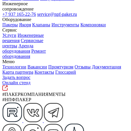
Инженерное
сопровождение
+7 937 165-22-76
service@npf-paker.ru
Оборудование
Пакеры
Якоря
Клапаны
Инструменты
Компоновки
Сервис
Услуги
Инженерные
решения
Сервисные
центры
Аренда
оборудования
Ремонт
оборудования
Меню
Технологии
Вакансии
Промтуризм
Отзывы
Документация
Карта партнера
Контакты
Глоссарий
Задать вопрос
Онлайн стенд
#ПАКЕРКОМПАНИЯМЕЧТЫ
#НПФПАКЕР