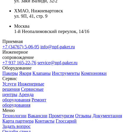
ул. Заки Валиди, 32/2
ХМАО, Нижневартовск
ул. 9П, 41, стр. 9
Москва
1-й Неопалимовский переулок, 14/16
Приемная
+7 (34767) 5-06-95
info@npf-paker.ru
Инженерное
сопровождение
+7 937 165-22-76
service@npf-paker.ru
Оборудование
Пакеры
Якоря
Клапаны
Инструменты
Компоновки
Сервис
Услуги
Инженерные
решения
Сервисные
центры
Аренда
оборудования
Ремонт
оборудования
Меню
Технологии
Вакансии
Промтуризм
Отзывы
Документация
Карта партнера
Контакты
Глоссарий
Задать вопрос
Онлайн стенд