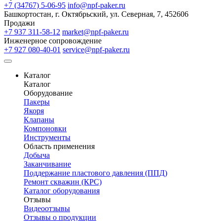
+7 (34767) 5-06-95
info@npf-paker.ru
Башкортостан, г. Октябрьский, ул. Северная, 7, 452606
Продажи
+7 937 311-58-12
market@npf-paker.ru
Инженерное сопровождение
+7 927 080-40-01
service@npf-paker.ru
Каталог
Каталог
Оборудование
Пакеры
Якоря
Клапаны
Компоновки
Инструменты
Область применения
Добыча
Заканчивание
Поддержание пластового давления (ППД)
Ремонт скважин (КРС)
Каталог оборудования
Отзывы
Видеоотзывы
Отзывы о продукции