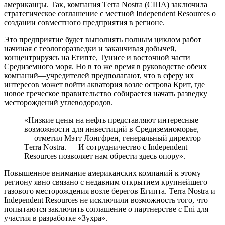
американцы. Так, компания Tеrra Nostra (США) заключила
стратегическое соглашение с местной Independent Resources о
создании совместного предприятия в регионе.
Это предприятие будет выполнять полным циклом работ
начиная с геологоразведки и заканчивая добычей,
концентрируясь на Египте, Тунисе и восточной части
Средиземного моря. Но в то же время в руководстве обеих
компаний—учредителей предполагают, что в сферу их
интересов может войти акватория возле острова Крит, где
новое греческое правительство собирается начать разведку
месторождений углеводородов.
«Низкие цены на нефть представляют интересные
возможности для инвестиций в Средиземноморье,
— отметил Мэтт Лонгфрен, генеральный директор
Tеrra Nostra. — И сотрудничество с Independent
Resources позволяет нам обрести здесь опору».
Повышенное внимание американских компаний к этому
региону явно связано с недавним открытием крупнейшего
газового месторождения возле берегов Египта. Tеrra Nostra и
Independent Resources не исключили возможность того, что
попытаются заключить соглашение о партнерстве с Eni для
участия в разработке «Зухра».