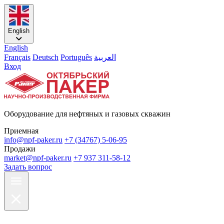
English
English
Français
Deutsch
Português
العربية
Вход
Оборудование для нефтяных и газовых скважин
Приемная
info@npf-paker.ru
+7 (34767) 5-06-95
Продажи
market@npf-paker.ru
+7 937 311-58-12
Задать вопрос