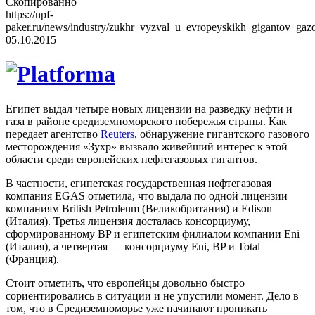
Скопированно
https://npf-
paker.ru/news/industry/zukhr_vyzval_u_evropeyskikh_gigantov_gaz
05.10.2015
Египет выдал четыре новых лицензии на разведку нефти и
газа в районе средиземноморского побережья страны. Как
передает агентство
Reuters
, обнаружение гигантского газового
месторождения «Зухр» вызвало живейший интерес к этой
области среди европейских нефтегазовых гигантов.
В частности, египетская государственная нефтегазовая
компания EGAS отметила, что выдала по одной лицензии
компаниям British Petroleum (Великобритания) и Edison
(Италия). Третья лицензия досталась консорциуму,
сформированному BP и египетским филиалом компании Eni
(Италия), а четвертая — консорциуму Eni, BP и Total
(Франция).
Стоит отметить, что европейцы довольно быстро
сориентировались в ситуации и не упустили момент. Дело в
том, что в Средиземноморье уже начинают проникать