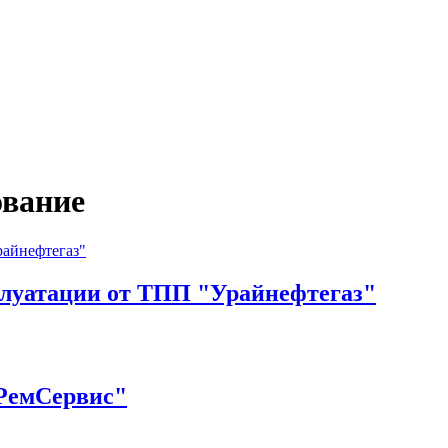
ование
плуатации от ТПП "Урайнефтегаз"
РемСервис"