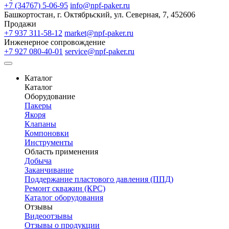
+7 (34767) 5-06-95
info@npf-paker.ru
Башкортостан, г. Октябрьский, ул. Северная, 7, 452606
Продажи
+7 937 311-58-12
market@npf-paker.ru
Инженерное сопровождение
+7 927 080-40-01
service@npf-paker.ru
Каталог
Каталог
Оборудование
Пакеры
Якоря
Клапаны
Компоновки
Инструменты
Область применения
Добыча
Заканчивание
Поддержание пластового давления (ППД)
Ремонт скважин (КРС)
Каталог оборудования
Отзывы
Видеоотзывы
Отзывы о продукции