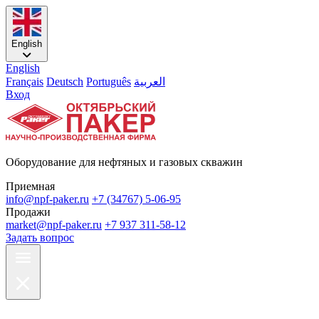
English
English
Français
Deutsch
Português
العربية
Вход
Оборудование для нефтяных и газовых скважин
Приемная
info@npf-paker.ru
+7 (34767) 5-06-95
Продажи
market@npf-paker.ru
+7 937 311-58-12
Задать вопрос