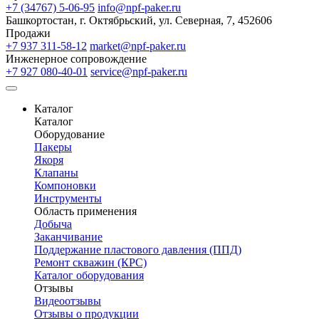
+7 (34767) 5-06-95
info@npf-paker.ru
Башкортостан, г. Октябрьский, ул. Северная, 7, 452606
Продажи
+7 937 311-58-12
market@npf-paker.ru
Инженерное сопровождение
+7 927 080-40-01
service@npf-paker.ru
Каталог
Каталог
Оборудование
Пакеры
Якоря
Клапаны
Компоновки
Инструменты
Область применения
Добыча
Заканчивание
Поддержание пластового давления (ППД)
Ремонт скважин (КРС)
Каталог оборудования
Отзывы
Видеоотзывы
Отзывы о продукции