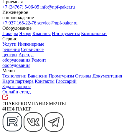
Приемная
+7 (34767) 5-06-95
info@npf-paker.ru
Инженерное
сопровождение
+7 937 165-22-76
service@npf-paker.ru
Оборудование
Пакеры
Якоря
Клапаны
Инструменты
Компоновки
Сервис
Услуги
Инженерные
решения
Сервисные
центры
Аренда
оборудования
Ремонт
оборудования
Меню
Технологии
Вакансии
Промтуризм
Отзывы
Документация
Карта партнера
Контакты
Глоссарий
Задать вопрос
Онлайн стенд
#ПАКЕРКОМПАНИЯМЕЧТЫ
#НПФПАКЕР