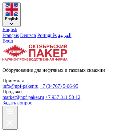
English
English
Français
Deutsch
Português
العربية
Вход
Оборудование для нефтяных и газовых скважин
Приемная
info@npf-paker.ru
+7 (34767) 5-06-95
Продажи
market@npf-paker.ru
+7 937 311-58-12
Задать вопрос