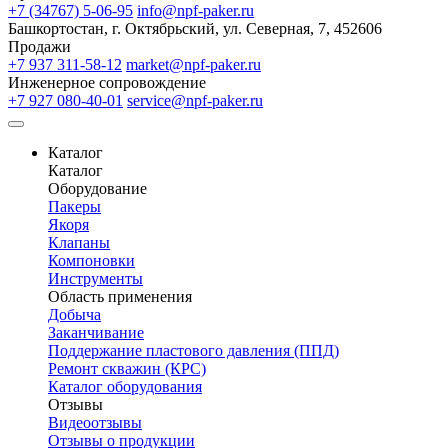
+7 (34767) 5-06-95
info@npf-paker.ru
Башкортостан, г. Октябрьский, ул. Северная, 7, 452606
Продажи
+7 937 311-58-12
market@npf-paker.ru
Инженерное сопровождение
+7 927 080-40-01
service@npf-paker.ru
Каталог
Каталог
Оборудование
Пакеры
Якоря
Клапаны
Компоновки
Инструменты
Область применения
Добыча
Заканчивание
Поддержание пластового давления (ППД)
Ремонт скважин (КРС)
Каталог оборудования
Отзывы
Видеоотзывы
Отзывы о продукции