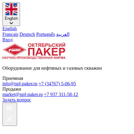
English
English
Français
Deutsch
Português
العربية
Вход
Оборудование для нефтяных и газовых скважин
Приемная
info@npf-paker.ru
+7 (34767) 5-06-95
Продажи
market@npf-paker.ru
+7 937 311-58-12
Задать вопрос