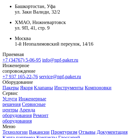
Башкортостан, Уфа
ул. Заки Валиди, 32/2
ХМАО, Нижневартовск
ул. 9П, 41, стр. 9
Москва
1-й Неопалимовский переулок, 14/16
Приемная
+7 (34767) 5-06-95
info@npf-paker.ru
Инженерное
сопровождение
+7 937 165-22-76
service@npf-paker.ru
Оборудование
Пакеры
Якоря
Клапаны
Инструменты
Компоновки
Сервис
Услуги
Инженерные
решения
Сервисные
центры
Аренда
оборудования
Ремонт
оборудования
Меню
Технологии
Вакансии
Промтуризм
Отзывы
Документация
Карта партнера
Контакты
Глоссарий