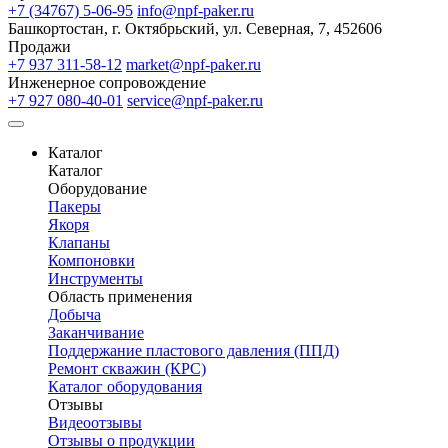
+7 (34767) 5-06-95
info@npf-paker.ru
Башкортостан, г. Октябрьский, ул. Северная, 7, 452606
Продажи
+7 937 311-58-12
market@npf-paker.ru
Инженерное сопровождение
+7 927 080-40-01
service@npf-paker.ru
Каталог
Каталог
Оборудование
Пакеры
Якоря
Клапаны
Компоновки
Инструменты
Область применения
Добыча
Заканчивание
Поддержание пластового давления (ППД)
Ремонт скважин (КРС)
Каталог оборудования
Отзывы
Видеоотзывы
Отзывы о продукции