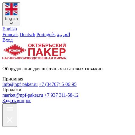
English
English
Français
Deutsch
Português
العربية
Вход
Оборудование для нефтяных и газовых скважин
Приемная
info@npf-paker.ru
+7 (34767) 5-06-95
Продажи
market@npf-paker.ru
+7 937 311-58-12
Задать вопрос