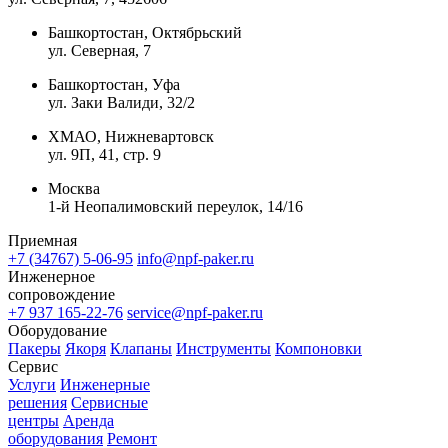
Башкортостан, Октябрьский
ул. Северная, 7
Башкортостан, Уфа
ул. Заки Валиди, 32/2
ХМАО, Нижневартовск
ул. 9П, 41, стр. 9
Москва
1-й Неопалимовский переулок, 14/16
Приемная
+7 (34767) 5-06-95
info@npf-paker.ru
Инженерное
сопровождение
+7 937 165-22-76
service@npf-paker.ru
Оборудование
Пакеры
Якоря
Клапаны
Инструменты
Компоновки
Сервис
Услуги
Инженерные
решения
Сервисные
центры
Аренда
оборудования
Ремонт