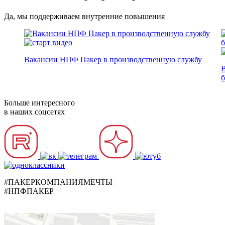
Да, мы поддерживаем внутренние повышения
Вакансии НПФ Пакер в производственную службу
б
Больше интересного
в наших соцсетях
#ПАКЕРКОМПАНИЯМЕЧТЫ
#НПФПАКЕР