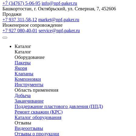
+7 (34767) 5-06-95
info@npf-paker.ru
Башкортостан, г. Октябрьский, ул. Северная, 7, 452606
Продажи
+7 937 311-58-12
market@npf-paker.ru
Инженерное сопровождение
+7 927 080-40-01
service@npf-paker.ru
Каталог
Каталог
Оборудование
Пакеры
Якоря
Клапаны
Компоновки
Инструменты
Область применения
Добыча
Заканчивание
Поддержание пластового давления (ППД)
Ремонт скважин (КРС)
Каталог оборудования
Отзывы
Видеоотзывы
Отзывы о продукции