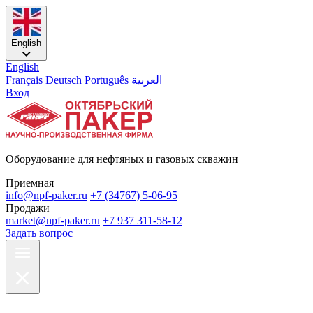
English
English
Français
Deutsch
Português
العربية
Вход
Оборудование для нефтяных и газовых скважин
Приемная
info@npf-paker.ru
+7 (34767) 5-06-95
Продажи
market@npf-paker.ru
+7 937 311-58-12
Задать вопрос