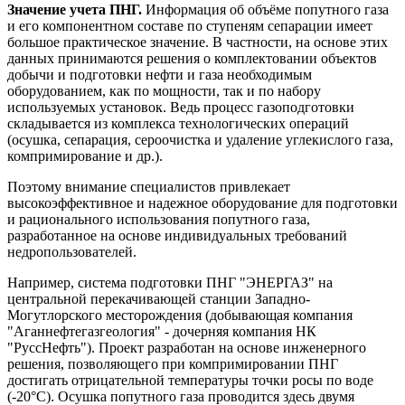
Значение учета ПНГ.
Информация об объёме попутного газа
и его компонентном составе по ступеням сепарации имеет
большое практическое значение. В частности, на основе этих
данных принимаются решения о комплектовании объектов
добычи и подготовки нефти и газа необходимым
оборудованием, как по мощности, так и по набору
используемых установок. Ведь процесс газоподготовки
складывается из комплекса технологических операций
(осушка, сепарация, сероочистка и удаление углекислого газа,
компримирование и др.).
Поэтому внимание специалистов привлекает
высокоэффективное и надежное оборудование для подготовки
и рационального использования попутного газа,
разработанное на основе индивидуальных требований
недропользователей.
Например, система подготовки ПНГ "ЭНЕРГАЗ" на
центральной перекачивающей станции Западно-
Могутлорского месторождения (добывающая компания
"Аганнефтегазгеология" - дочерняя компания НК
"РуссНефть"). Проект разработан на основе инженерного
решения, позволяющего при компримировании ПНГ
достигать отрицательной температуры точки росы по воде
(-20°С). Осушка попутного газа проводится здесь двумя