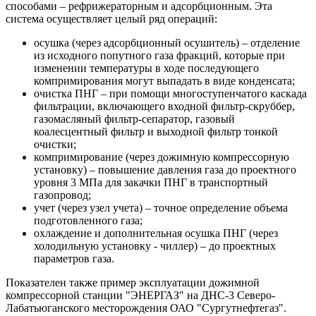
способами – рефрижераторным и адсорбционным. Эта
система осуществляет целый ряд операций:
осушка (через адсорбционный осушитель) – отделение
из исходного попутного газа фракций, которые при
изменении температуры в ходе последующего
компримирования могут выпадать в виде конденсата;
очистка ПНГ – при помощи многоступенчатого каскада
фильтрации, включающего входной фильтр-скруббер,
газомасляный фильтр-сепаратор, газовый
коалесцентный фильтр и выходной фильтр тонкой
очистки;
компримирование (через дожимную компрессорную
установку) – повышение давления газа до проектного
уровня 3 МПа для закачки ПНГ в транспортный
газопровод;
учет (через узел учета) – точное определение объема
подготовленного газа;
охлаждение и дополнительная осушка ПНГ (через
холодильную установку - чиллер) – до проектных
параметров газа.
Показателен также пример эксплуатации дожимной
компрессорной станции "ЭНЕРГАЗ" на ДНС-3 Северо-
Лабатьюганского месторождения ОАО "Сургутнефтегаз".