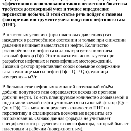
эффективного использования такого несметного богатства
требуется достоверный учет и точное определение
перспектив добычи. В этой статье речь пойдет о газовом
факторе как инструменте учета попутного нефтяного газа
(ПНГ).
В пластовых условиях (при пластовых давлениях) газ
находится в растворённом состоянии и только при снижении
давления начинает выделяться из нефти. Количество
растворённого в нефти газа характеризуется понятием
газовый фактор (Гф). Этот показатель используется при
разработке нефтяных и газонефтяных месторождений.
Газовый фактор представляет собой объёмное содержание
газа в единице массы нефти (Гф = Qг / Qн), единица
измерения – м3/т.
В большинстве нефтяных компаний возможный объём
добычи попутного газа определяется исходя из прогноза
добычи нефти. То есть планируемое количество добываемой и
подготавливаемой нефти умножается на газовый фактор (Qг =
Qн x Гф). Так можно определить количество ПНГ на
перспективу и спланировать возможные варианты его
использования. Однако данная формула не учитывает
специфического разделения газового фактора, который бывает
пластовым и рабочим (поверхностным).