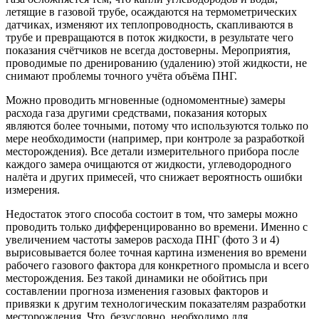
летящие в газовой трубе, осаждаются на термометрических
датчиках, изменяют их теплопроводность, скапливаются в
трубе и превращаются в поток жидкости, в результате чего
показания счётчиков не всегда достоверны. Мероприятия,
проводимые по дренированию (удалению) этой жидкости, не
снимают проблемы точного учёта объёма ПНГ.
Можно проводить мгновенные (одномоментные) замеры
расхода газа другими средствами, показания которых
являются более точными, потому что используются только по
мере необходимости (например, при контроле за разработкой
месторождения). Все детали измерительного прибора после
каждого замера очищаются от жидкости, углеводородного
налёта и других примесей, что снижает вероятность ошибки
измерения.
Недостаток этого способа состоит в том, что замеры можно
проводить только дифференцированно во времени. Именно с
увеличением частоты замеров расхода ПНГ (фото 3 и 4)
вырисовывается более точная картина изменения во времени
рабочего газового фактора для конкретного промысла и всего
месторождения. Без такой динамики не обойтись при
составлении прогноза изменения газовых факторов и
привязки к другим технологическим показателям разработки
месторождения. Что, безусловно, необходимо для