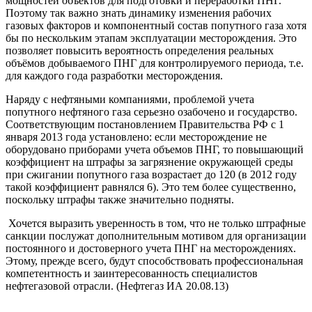
мощностей объектов для подготовки и переработки ПНГ.
Поэтому так важно знать динамику изменения рабочих
газовых факторов и компонентный состав попутного газа хотя
бы по нескольким этапам эксплуатации месторождения. Это
позволяет повысить вероятность определения реальных
объёмов добываемого ПНГ для контролируемого периода, т.е.
для каждого года разработки месторождения.
Наряду с нефтяными компаниями, проблемой учета
попутного нефтяного газа серьезно озабочено и государство.
Соответствующим постановлением Правительства РФ с 1
января 2013 года установлено: если месторождение не
оборудовано приборами учета объемов ПНГ, то повышающий
коэффициент на штрафы за загрязнение окружающей среды
при сжигании попутного газа возрастает до 120 (в 2012 году
такой коэффициент равнялся 6). Это тем более существенно,
поскольку штрафы также значительно подняты.
Хочется выразить уверенность в том, что не только штрафные
санкции послужат дополнительным мотивом для организации
постоянного и достоверного учета ПНГ на месторождениях.
Этому, прежде всего, будут способствовать профессиональная
компетентность и заинтересованность специалистов
нефтегазовой отрасли. (Нефтегаз ИА 20.08.13)