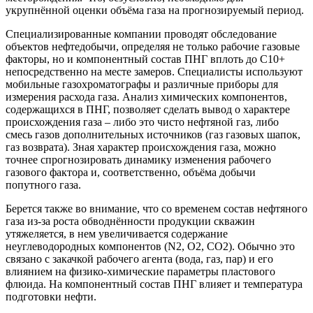
укрупнённой оценки объёма газа на прогнозируемый период.
Специализированные компании проводят обследование
объектов нефтедобычи, определяя не только рабочие газовые
факторы, но и компонентный состав ПНГ вплоть до С10+
непосредственно на месте замеров. Специалисты используют
мобильные газохроматографы и различные приборы для
измерения расхода газа. Анализ химических компонентов,
содержащихся в ПНГ, позволяет сделать вывод о характере
происхождения газа – либо это чисто нефтяной газ, либо
смесь газов дополнительных источников (газ газовых шапок,
газ возврата). Зная характер происхождения газа, можно
точнее спрогнозировать динамику изменения рабочего
газового фактора и, соответственно, объёма добычи
попутного газа.
Берется также во внимание, что со временем состав нефтяного
газа из-за роста обводнённости продукции скважин
утяжеляется, в нем увеличивается содержание
неуглеводородных компонентов (N2, О2, СО2). Обычно это
связано с закачкой рабочего агента (вода, газ, пар) и его
влиянием на физико-химические параметры пластового
флюида. На компонентный состав ПНГ влияет и температура
подготовки нефти.