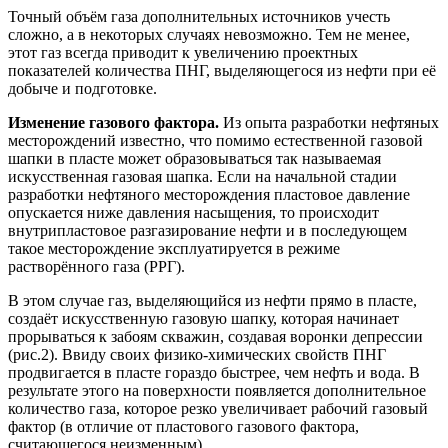
Точный объём газа дополнительных источников учесть
сложно, а в некоторых случаях невозможно. Тем не менее,
этот газ всегда приводит к увеличению проектных
показателей количества ПНГ, выделяющегося из нефти при её
добыче и подготовке.
Изменение газового фактора.
Из опыта разработки нефтяных
месторождений известно, что помимо естественной газовой
шапки в пласте может образовываться так называемая
искусственная газовая шапка. Если на начальной стадии
разработки нефтяного месторождения пластовое давление
опускается ниже давления насыщения, то происходит
внутрипластовое разгазирование нефти и в последующем
такое месторождение эксплуатируется в режиме
растворённого газа (РРГ).
В этом случае газ, выделяющийся из нефти прямо в пласте,
создаёт искусственную газовую шапку, которая начинает
прорываться к забоям скважин, создавая воронки депрессии
(рис.2). Ввиду своих физико-химических свойств ПНГ
продвигается в пласте гораздо быстрее, чем нефть и вода. В
результате этого на поверхности появляется дополнительное
количество газа, которое резко увеличивает рабочий газовый
фактор (в отличие от пластового газового фактора,
считающегося неизменным).