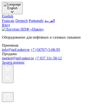
English
English
Français
Deutsch
Português
العربية
Вход
Оборудование для нефтяных и газовых скважин
Приемная
info@npf-paker.ru
+7 (34767) 5-06-95
Продажи
market@npf-paker.ru
+7 937 311-58-12
Задать вопрос