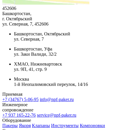
452606
Башкортостан,
г. Октябрьский
ул. Северная, 7
, 452606
Башкортостан, Октябрьский
ул. Северная, 7
Башкортостан, Уфа
ул. Заки Валиди, 32/2
ХМАО, Нижневартовск
ул. 9П, 41, стр. 9
Москва
1-й Неопалимовский переулок, 14/16
Приемная
+7 (34767) 5-06-95
info@npf-paker.ru
Инженерное
сопровождение
+7 937 165-22-76
service@npf-paker.ru
Оборудование
Пакеры
Якоря
Клапаны
Инструменты
Компоновки