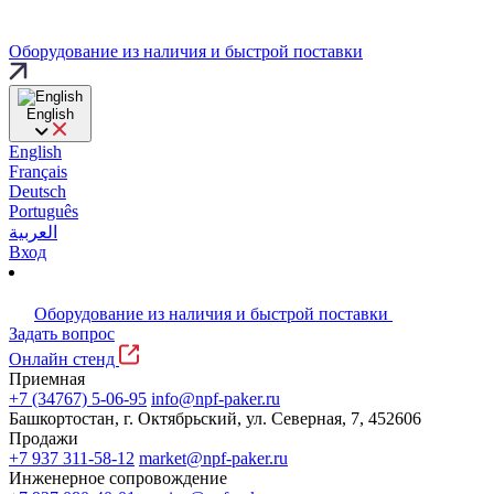
Оборудование из наличия и быстрой поставки
English
English
Français
Deutsch
Português
العربية
Вход
Оборудование из наличия и быстрой поставки
Задать вопрос
Онлайн стенд
Приемная
+7 (34767) 5-06-95
info@npf-paker.ru
Башкортостан, г. Октябрьский, ул. Северная, 7, 452606
Продажи
+7 937 311-58-12
market@npf-paker.ru
Инженерное сопровождение