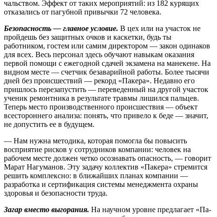
чальством. Эффект от таких меропри­ятий: из 182 курящих
отказались от пагубной привычки 72 человека.
Безопасность — главное условие.
В цех или на участок не
пройдешь без защитных очков и каскетки, будь ты
работником, гостем или самим директором — закон одинаков
для всех. Весь персонал здесь обучают навыкам оказания
первой помощи с ежегодной сдачей экзамена на ма­некене. На
видном месте — счетчик безаварийной работы. Более тыся­чи
дней без происшествий — рекорд «Пакера». Недавно его
пришлось пе­резапустить — переведенный на дру­гой участок
ученик ремонтника в ре­зультате травмы лишился пальцев.
Теперь место производственного про­исшествия — объект
всестороннего анализа: понять, что привело к беде — значит,
не допустить ее в будущем.
— Нам нужна методика, которая помогла бы повысить
восприятие рисков у сотрудников компании: че­ловек на
рабочем месте должен четко осознавать опасность, — говорит
Ма­рат Нагуманов. Эту задачу коллектив «Пакера» стремится
решить комплек­сно: в ближайших планах компании —
разработка и сертификация систе­мы менеджмента охраны
здоровья и безопасности труда.
Загар вместо выгорания.
На научном уровне предлагает «Па-