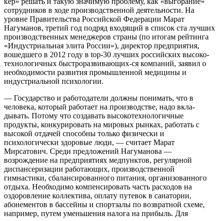
кер» решать и такую значимую проб­лему, как «выгорание»
сотрудников в ходе производственной деятельности. На
уровне Правительства Российской Федерации Марат
Нагуманов, третий год подряд входящий в список ста луч­ших
производственных менеджеров страны (по итогам рейтинга
«Индус­триальная элита России»), директор предприятия,
вошедшего в 2012 году в top-30 лучших российских высоко­
технологичных быстроразвивающих-ся компаний, заявил о
необходимости развития промышленной медицины и
индустриальной психологии.
— Государство и работодатели долж­ны понимать, что в
человека, который работает на производстве, надо вкла­
дывать. Потому что создавать высоко­технологичные
продукты, конкуриро­вать на мировых рынках, работать с
высокой отдачей способны только фи­зически и
психологически здоровые люди, — считает Марат
Мирсатович. Среди предложений Нагуманова —
возрождение на предприятиях мед­пунктов, регулярной
диспансеризации работающих, производственной
гимнастики, сбалансированного питания, организованного
отдыха. Необходи­мо компенсировать часть расходов на
оздоровление коллектива, оплату пу­тевок в санатории,
абонементов в бас­сейны и спортзалы по возвратной схе­ме,
например, путем уменьшения на­лога на прибыль. Для