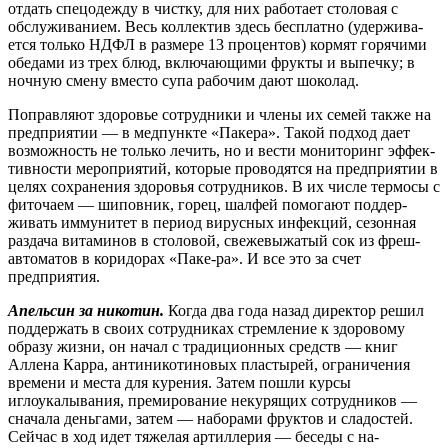
отдать спец­одежду в чистку, для них работает столовая с
обслуживанием. Весь кол­лектив здесь бесплатно (удержива­
ется только НДФЛ в размере 13 про­центов) кормят горячими
обедами из трех блюд, включающими фрукты и выпечку; в
ночную смену вместо су­па рабочим дают шоколад.
Поправляют здоровье сотрудники и члены их семей также на
предпри­ятии — в медпункте «Пакера». Такой подход дает
возможность не только лечить, но и вести мониторинг эффек­
тивности мероприятий, которые про­водятся на предприятии в
целях со­хранения здоровья сотрудников. В их числе термосы с
фиточаем — шипов­ник, горец, шалфей помогают поддер­
живать иммунитет в период вирусных инфекций, сезонная
раздача витами­нов в столовой, свежевыжатый сок из фреш-
автоматов в коридорах «Паке-ра». И все это за счет
предприятия.
Апельсин за никотин.
Когда два года назад директор ре­шил
поддержать в своих сотрудниках стремление к здоровому
образу жиз­ни, он начал с традиционных средств — книг
Аллена Карра, антиникотино­вых пластырей, ограничения
време­ни и места для курения. Затем пошли курсы
иглоукалывания, премирова­ние некурящих сотрудников —
снача­ла деньгами, затем — наборами фрук­тов и сладостей.
Сейчас в ход идет тяжелая артиллерия — беседы с на­