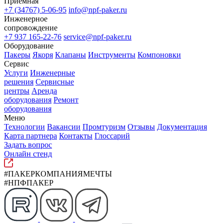
Приемная
+7 (34767) 5-06-95
info@npf-paker.ru
Инженерное
сопровождение
+7 937 165-22-76
service@npf-paker.ru
Оборудование
Пакеры
Якоря
Клапаны
Инструменты
Компоновки
Сервис
Услуги
Инженерные
решения
Сервисные
центры
Аренда
оборудования
Ремонт
оборудования
Меню
Технологии
Вакансии
Промтуризм
Отзывы
Документация
Карта партнера
Контакты
Глоссарий
Задать вопрос
Онлайн стенд
#ПАКЕРКОМПАНИЯМЕЧТЫ
#НПФПАКЕР