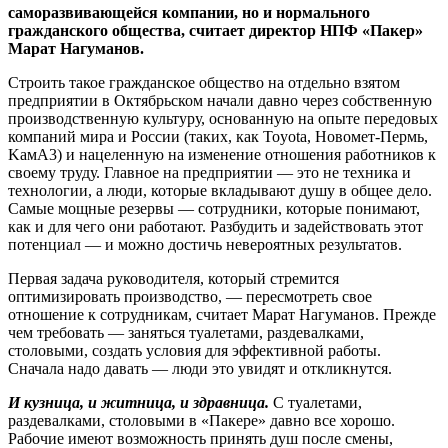
саморазвивающейся компании, но и нормального
гражданского общества, считает директор НПФ «Пакер»
Марат Нагуманов.
Строить такое гражданское общество на отдельно взятом
предприятии в Октябрьском начали давно через собственную
производственную культуру, основанную на опыте передовых
компаний мира и России (таких, как Toyota, Новомет‑Пермь,
KамA3) и нацеленную на изменение отношения работников к
своему труду. Главное на предприятии — это не техника и
технологии, а люди, которые вкладывают душу в общее дело.
Самые мощные резервы — сотрудники, которые понимают,
как и для чего они работают. Разбудить и задействовать этот
потенциал — и можно достичь невероятных результатов.
Первая задача руководителя, который стремится
оптимизировать производство, — пересмотреть свое
отношение к сотрудникам, считает Марат Нагуманов. Прежде
чем требовать — заняться туалетами, раздевалками,
столовыми, создать условия для эффективной работы.
Сначала надо давать — люди это увидят и откликнутся.
И кузница, и житница, и здравница.
С туалетами,
раздевалками, столо­выми в «Пакере» давно все хорошо.
Рабочие имеют возможность при­нять душ после смены,