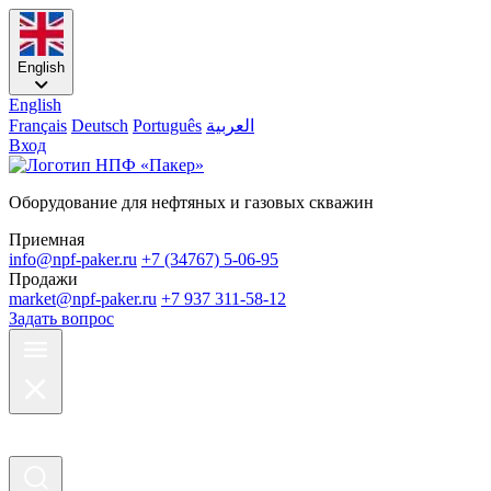
English
English
Français
Deutsch
Português
العربية
Вход
Оборудование для нефтяных и газовых скважин
Приемная
info@npf-paker.ru
+7 (34767) 5-06-95
Продажи
market@npf-paker.ru
+7 937 311-58-12
Задать вопрос