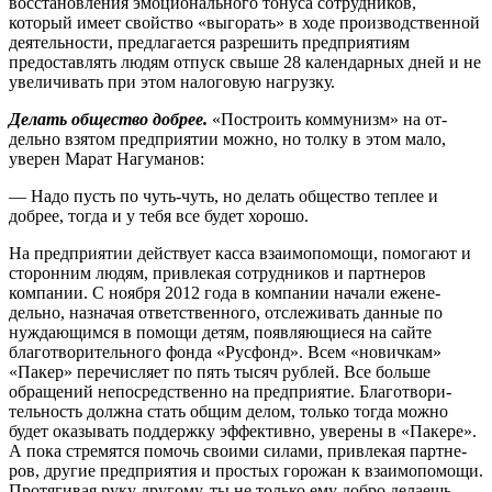
восстановления эмоционального тонуса сотрудников,
который имеет свойство «выгорать» в ходе производственной
деятельности, предлагается разрешить предприяти­ям
предоставлять людям отпуск свы­ше 28 календарных дней и не
увеличи­вать при этом налоговую нагрузку.
Делать общество добрее.
«Построить коммунизм» на от­
дельно взятом предприятии можно, но толку в этом мало,
уверен Марат Нагуманов:
— Надо пусть по чуть-чуть, но де­лать общество теплее и
добрее, тогда и у тебя все будет хорошо.
На предприятии действует кас­са взаимопомощи, помогают и
сто­ронним людям, привлекая сотрудни­ков и партнеров
компании. С ноября 2012 года в компании начали ежене­
дельно, назначая ответственного, от­слеживать данные по
нуждающим­ся в помощи детям, появляющиеся на сайте
благотворительного фонда «Русфонд». Всем «новичкам»
«Пакер» перечисляет по пять тысяч рублей. Все больше
обращений непосредст­венно на предприятие. Благотвори­
тельность должна стать общим де­лом, только тогда можно
будет оказы­вать поддержку эффективно, уверены в «Пакере».
А пока стремятся помочь своими силами, привлекая партне­
ров, другие предприятия и простых горожан к взаимопомощи.
Протяги­вая руку другому, ты не только ему добро делаешь —