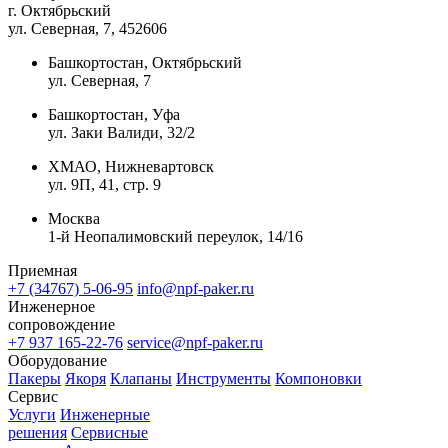
г. Октябрьский
ул. Северная, 7
, 452606
Башкортостан, Октябрьский
ул. Северная, 7
Башкортостан, Уфа
ул. Заки Валиди, 32/2
ХМАО, Нижневартовск
ул. 9П, 41, стр. 9
Москва
1-й Неопалимовский переулок, 14/16
Приемная
+7 (34767) 5-06-95
info@npf-paker.ru
Инженерное
сопровождение
+7 937 165-22-76
service@npf-paker.ru
Оборудование
Пакеры
Якоря
Клапаны
Инструменты
Компоновки
Сервис
Услуги
Инженерные
решения
Сервисные