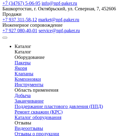
+7 (34767) 5-06-95
info@npf-paker.ru
Башкортостан, г. Октябрьский, ул. Северная, 7, 452606
Продажи
+7 937 311-58-12
market@npf-paker.ru
Инженерное сопровождение
+7 927 080-40-01
service@npf-paker.ru
Каталог
Каталог
Оборудование
Пакеры
Якоря
Клапаны
Компоновки
Инструменты
Область применения
Добыча
Заканчивание
Поддержание пластового давления (ППД)
Ремонт скважин (КРС)
Каталог оборудования
Отзывы
Видеоотзывы
Отзывы о продукции