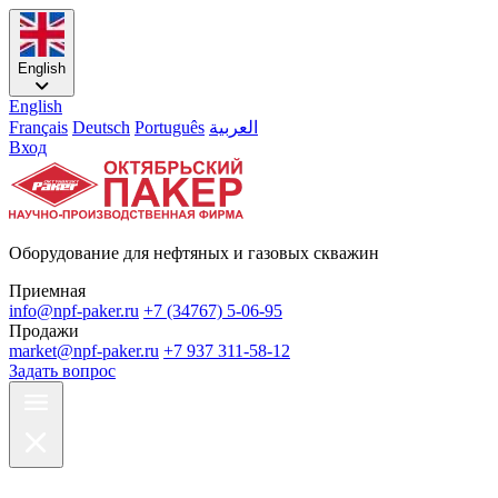
English
English
Français
Deutsch
Português
العربية
Вход
Оборудование для нефтяных и газовых скважин
Приемная
info@npf-paker.ru
+7 (34767) 5-06-95
Продажи
market@npf-paker.ru
+7 937 311-58-12
Задать вопрос