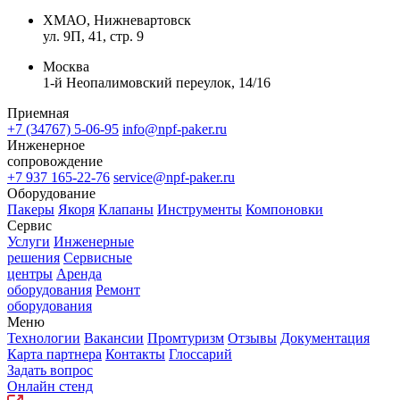
ХМАО, Нижневартовск
ул. 9П, 41, стр. 9
Москва
1-й Неопалимовский переулок, 14/16
Приемная
+7 (34767) 5-06-95
info@npf-paker.ru
Инженерное
сопровождение
+7 937 165-22-76
service@npf-paker.ru
Оборудование
Пакеры
Якоря
Клапаны
Инструменты
Компоновки
Сервис
Услуги
Инженерные
решения
Сервисные
центры
Аренда
оборудования
Ремонт
оборудования
Меню
Технологии
Вакансии
Промтуризм
Отзывы
Документация
Карта партнера
Контакты
Глоссарий
Задать вопрос
Онлайн стенд