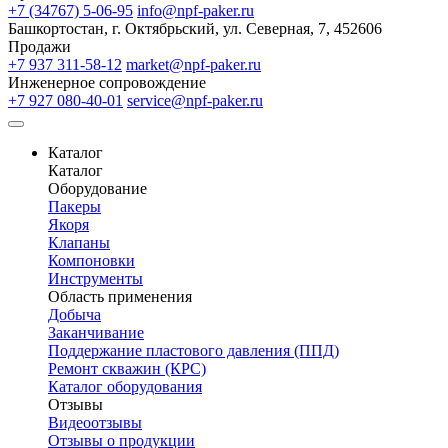
+7 (34767) 5-06-95
info@npf-paker.ru
Башкортостан, г. Октябрьский, ул. Северная, 7, 452606
Продажи
+7 937 311-58-12
market@npf-paker.ru
Инженерное сопровождение
+7 927 080-40-01
service@npf-paker.ru
Каталог
Каталог
Оборудование
Пакеры
Якоря
Клапаны
Компоновки
Инструменты
Область применения
Добыча
Заканчивание
Поддержание пластового давления (ППД)
Ремонт скважин (КРС)
Каталог оборудования
Отзывы
Видеоотзывы
Отзывы о продукции