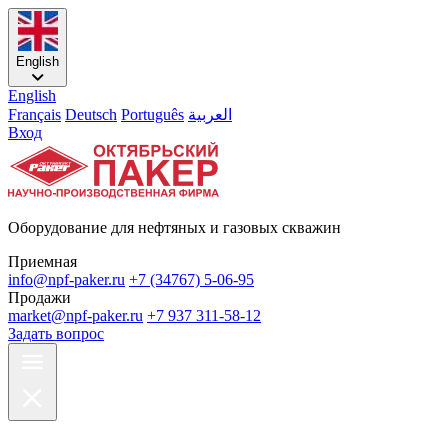
English
English
Français
Deutsch
Português
العربية
Вход
Оборудование для нефтяных и газовых скважин
Приемная
info@npf-paker.ru
+7 (34767) 5-06-95
Продажи
market@npf-paker.ru
+7 937 311-58-12
Задать вопрос