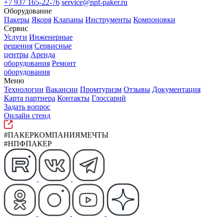
+7 937 165-22-76
service@npf-paker.ru
Оборудование
Пакеры
Якоря
Клапаны
Инструменты
Компоновки
Сервис
Услуги
Инженерные
решения
Сервисные
центры
Аренда
оборудования
Ремонт
оборудования
Меню
Технологии
Вакансии
Промтуризм
Отзывы
Документация
Карта партнера
Контакты
Глоссарий
Задать вопрос
Онлайн стенд
#ПАКЕРКОМПАНИЯМЕЧТЫ
#НПФПАКЕР