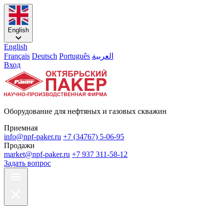
English
English
Français
Deutsch
Português
العربية
Вход
Оборудование для нефтяных и газовых скважин
Приемная
info@npf-paker.ru
+7 (34767) 5-06-95
Продажи
market@npf-paker.ru
+7 937 311-58-12
Задать вопрос