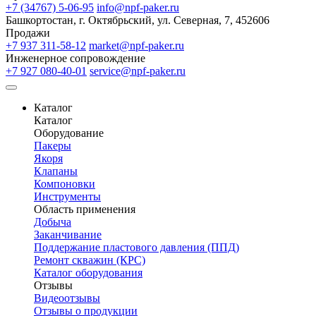
+7 (34767) 5-06-95
info@npf-paker.ru
Башкортостан, г. Октябрьский, ул. Северная, 7, 452606
Продажи
+7 937 311-58-12
market@npf-paker.ru
Инженерное сопровождение
+7 927 080-40-01
service@npf-paker.ru
Каталог
Каталог
Оборудование
Пакеры
Якоря
Клапаны
Компоновки
Инструменты
Область применения
Добыча
Заканчивание
Поддержание пластового давления (ППД)
Ремонт скважин (КРС)
Каталог оборудования
Отзывы
Видеоотзывы
Отзывы о продукции