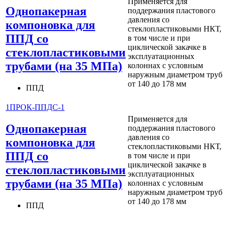
Применяется для
Однопакерная
поддержания пластового
давления со
компоновка для
стеклопластиковыми НКТ,
ППД со
в том числе и при
циклической закачке в
стеклопластиковыми
эксплуатационных
трубами (на 35 МПа)
колоннах с условным
наружным диаметром труб
от 140 до 178 мм
ППД
1ПРОК-ППДС-1
Применяется для
Однопакерная
поддержания пластового
давления со
компоновка для
стеклопластиковыми НКТ,
ППД со
в том числе и при
циклической закачке в
стеклопластиковыми
эксплуатационных
трубами (на 35 МПа)
колоннах с условным
наружным диаметром труб
от 140 до 178 мм
ППД