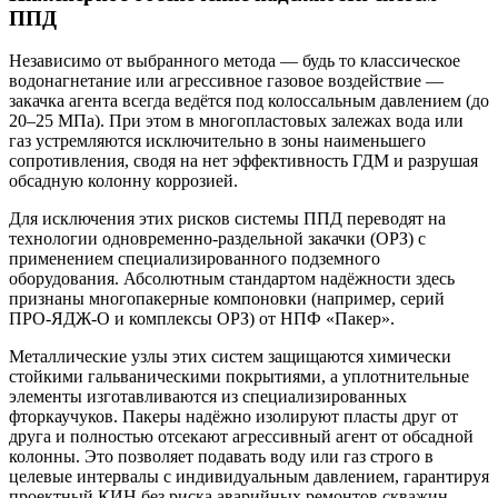
ППД
Независимо от выбранного метода — будь то классическое
водонагнетание или агрессивное газовое воздействие —
закачка агента всегда ведётся под колоссальным давлением (до
20–25 МПа). При этом в многопластовых залежах вода или
газ устремляются исключительно в зоны наименьшего
сопротивления, сводя на нет эффективность ГДМ и разрушая
обсадную колонну коррозией.
Для исключения этих рисков системы ППД переводят на
технологии одновременно-раздельной закачки (ОРЗ) с
применением специализированного подземного
оборудования. Абсолютным стандартом надёжности здесь
признаны многопакерные компоновки (например, серий
ПРО-ЯДЖ-О и комплексы ОРЗ) от НПФ «Пакер».
Металлические узлы этих систем защищаются химически
стойкими гальваническими покрытиями, а уплотнительные
элементы изготавливаются из специализированных
фторкаучуков. Пакеры надёжно изолируют пласты друг от
друга и полностью отсекают агрессивный агент от обсадной
колонны. Это позволяет подавать воду или газ строго в
целевые интервалы с индивидуальным давлением, гарантируя
проектный КИН без риска аварийных ремонтов скважин.