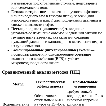
нагнетаются подготовленные сточные, подтоварные
или сеноманские воды.
Газовое воздействие
— закачка попутного нефтяного
или природного газа в газовую шапку залежи (или
непосредственно в пласт) для поддержания давления и
снижения вязкости нефти.
Нестационарное (циклическое) заводнение
—
управляемое изменение объёмов и давлений закачки по
группам нагнетательных скважин для создания
пульсаций давления и капиллярного вытеснения нефти
из тупиковых зон.
Комбинированные (интегрированные) схемы
—
последовательное или одновременное сочетание
водогазового воздействия (ВГВ) с учётом
макронеоднородности пласта.
Сравнительный анализ методов ППД
Технологическая
Промысловые
Метод
эффективность
ограничения
Требует тонкой
Обеспечивает
водоподготовки. Риск
стабильный КИН
сквозной коррозии
Водонагнетание
на уровне 35–45%.
колонны и