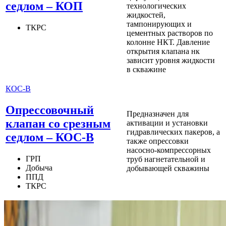
седлом – КОП
технологических
жидкостей,
тампонирующих и
ТКРС
цементных растворов по
колонне НКТ. Давление
открытия клапана нк
зависит уровня жидкости
в скважине
КОС-В
Опрессовочный
Предназначен для
клапан со срезным
активации и установки
гидравлических пакеров, а
седлом – КОС-В
также опрессовки
насосно-компрессорных
ГРП
труб нагнетательной и
Добыча
добывающей скважины
ППД
ТКРС