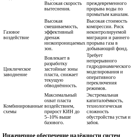
Высокая скорость
преждевременного
вытеснения.
прорыва воды по
промытым каналам.
Высокая
Высокая стоимость
смешиваемость,
компрессии. Риск
Газовое
эффективный
неконтролируемой
воздействие
дренаж
миграции и раннего
низкопроницаемых
прорыва газа в
зон.
добывающий фонд.
Требует
Вовлекает в
непрерывного
разработку
гидродинамического
Циклическое
застойные зоны
моделирования и
заводнение
пласта, снижает
оперативного
текущую
переключения
обводнённость.
режимов.
Максимальный
Экстремальная
охват пласта
капиталоёмкость,
Комбинированные
воздействием,
технологическая
схемы
прирост КИН до
сложность
5–10% выше
обустройства устья и
базового.
забоя.
Инженерное обеспечение надёжности систем