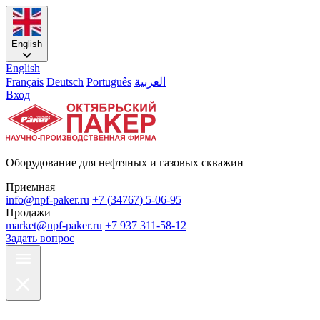
English
English
Français
Deutsch
Português
العربية
Вход
Оборудование для нефтяных и газовых скважин
Приемная
info@npf-paker.ru
+7 (34767) 5-06-95
Продажи
market@npf-paker.ru
+7 937 311-58-12
Задать вопрос