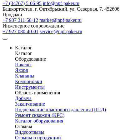
+7 (34767) 5-06-95
info@npf-paker.ru
Башкортостан, г. Октябрьский, ул. Северная, 7, 452606
Продажи
+7 937 311-58-12
market@npf-paker.ru
Инженерное сопровождение
+7 927 080-40-01
service@npf-paker.ru
Каталог
Каталог
Оборудование
Пакеры
Якоря
Клапаны
Компоновки
Инструменты
Область применения
Добыча
Заканчивание
Поддержание пластового давления (ППД)
Ремонт скважин (КРС)
Каталог оборудования
Отзывы
Видеоотзывы
Отзывы о продукции