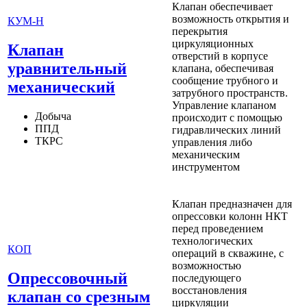
Клапан обеспечивает
возможность открытия и
КУМ-Н
перекрытия
циркуляционных
Клапан
отверстий в корпусе
уравнительный
клапана, обеспечивая
сообщение трубного и
механический
затрубного пространств.
Управление клапаном
Добыча
происходит с помощью
ППД
гидравлических линий
ТКРС
управления либо
механическим
инструментом
Клапан предназначен для
опрессовки колонн НКТ
перед проведением
технологических
КОП
операций в скважине, с
возможностью
Опрессовочный
последующего
восстановления
клапан со срезным
циркуляции