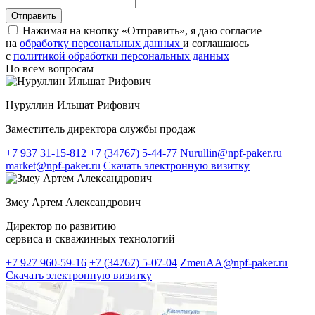
Нажимая на кнопку «Отправить», я даю согласие
на
обработку персональных данных
и соглашаюсь
c
политикой обработки персональных данных
По всем вопросам
Нуруллин Ильшат Рифович
Заместитель директора службы продаж
+7 937 31-15-812
+7 (34767) 5-44-77
Nurullin@npf-paker.ru
market@npf-paker.ru
Скачать электронную визитку
Змеу Артем Александрович
Директор по развитию
сервиса и скважинных технологий
+7 927 960-59-16
+7 (34767) 5-07-04
ZmeuAA@npf-paker.ru
Скачать электронную визитку