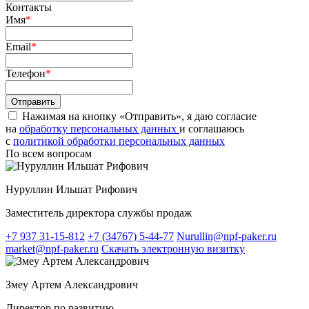
Контакты
Имя
*
Email
*
Телефон
*
Нажимая на кнопку «Отправить», я даю согласие
на
обработку персональных данных
и соглашаюсь
c
политикой обработки персональных данных
По всем вопросам
Нуруллин Ильшат Рифович
Заместитель директора службы продаж
+7 937 31-15-812
+7 (34767) 5-44-77
Nurullin@npf-paker.ru
market@npf-paker.ru
Скачать электронную визитку
Змеу Артем Александрович
Директор по развитию