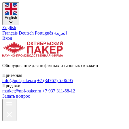
English
English
Français
Deutsch
Português
العربية
Вход
Оборудование для нефтяных и газовых скважин
Приемная
info@npf-paker.ru
+7 (34767) 5-06-95
Продажи
market@npf-paker.ru
+7 937 311-58-12
Задать вопрос