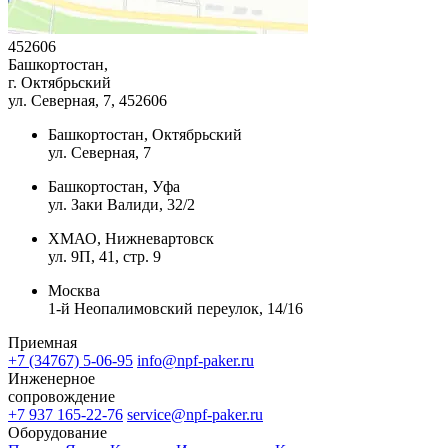
452606
Башкортостан,
г. Октябрьский
ул. Северная, 7
, 452606
Башкортостан, Октябрьский
ул. Северная, 7
Башкортостан, Уфа
ул. Заки Валиди, 32/2
ХМАО, Нижневартовск
ул. 9П, 41, стр. 9
Москва
1-й Неопалимовский переулок, 14/16
Приемная
+7 (34767) 5-06-95
info@npf-paker.ru
Инженерное
сопровождение
+7 937 165-22-76
service@npf-paker.ru
Оборудование