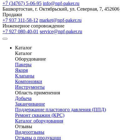
+7 (34767) 5-06-95
info@npf-paker.ru
Башкортостан, г. Октябрьский, ул. Северная, 7, 452606
Продажи
+7 937 311-58-12
market@npf-paker.ru
Инженерное сопровождение
+7 927 080-40-01
service@npf-paker.ru
Каталог
Каталог
Оборудование
Пакеры
Якоря
Клапаны
Компоновки
Инструменты
Область применения
Добыча
Заканчивание
Поддержание пластового давления (ППД)
Ремонт скважин (КРС)
Каталог оборудования
Отзывы
Видеоотзывы
Отзывы о продукции