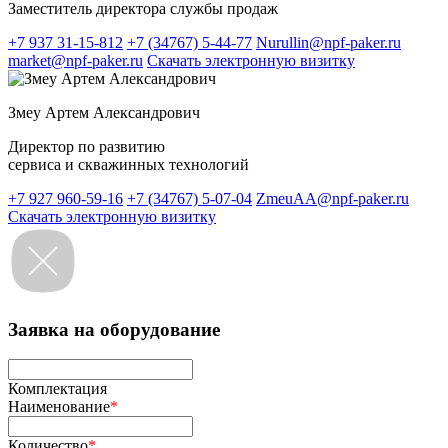
Заместитель директора службы продаж
+7 937 31-15-812
+7 (34767) 5-44-77
Nurullin@npf-paker.ru
market@npf-paker.ru
Скачать электронную визитку
Змеу Артем Александрович
Директор по развитию
сервиса и скважинных технологий
+7 927 960-59-16
+7 (34767) 5-07-04
ZmeuAA@npf-paker.ru
Скачать электронную визитку
Заявка на оборудование
Комплектация
Наименование
*
Количество
*