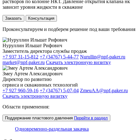
растворов по колонне НКТ. Давление открытия клапана нк
зависит уровня жидкости в скважине
Заказать
Консультация
Проконсультируем и подберем решение под ваши требования
Нуруллин Ильшат Рифович
Заместитель директора службы продаж
+7 937 31-15-812
+7 (34767) 5-44-77
Nurullin@npf-paker.ru
market@npf-paker.ru
Скачать электронную визитку
Змеу Артем Александрович
Директор по развитию
сервиса и скважинных технологий
+7 927 960-59-16
+7 (34767) 5-07-04
ZmeuAA@npf-paker.ru
Скачать электронную визитку
Области применения:
Поддержание пластового давления
Перейти
в раздел
Одновременно-раздельная закачка