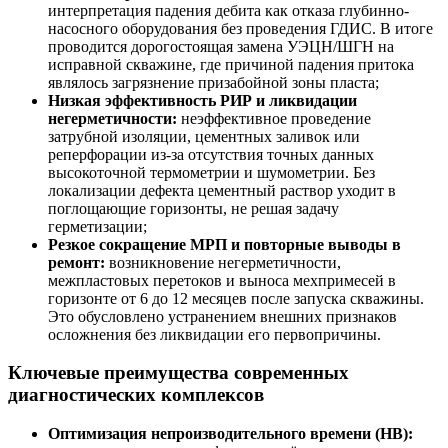
интерпретация падения дебита как отказа глубинно-
насосного оборудования без проведения ГДИС. В итоге
проводится дорогостоящая замена УЭЦН/ШГН на
исправной скважине, где причиной падения притока
являлось загрязнение призабойной зоны пласта;
Низкая эффективность РИР и ликвидации
негерметичности:
неэффективное проведение
затрубной изоляции, цементных заливок или
реперфорации из-за отсутствия точных данных
высокоточной термометрии и шумометрии. Без
локализации дефекта цементный раствор уходит в
поглощающие горизонты, не решая задачу
герметизации;
Резкое сокращение МРП и повторные выводы в
ремонт:
возникновение негерметичности,
межпластовых перетоков и выноса мехпримесей в
горизонте от 6 до 12 месяцев после запуска скважины.
Это обусловлено устранением внешних признаков
осложнения без ликвидации его первопричины.
Ключевые преимущества современных
диагностических комплексов
Оптимизация непроизводительного времени (НВ):