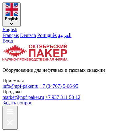
English
English
Français
Deutsch
Português
العربية
Вход
Оборудование для нефтяных и газовых скважин
Приемная
info@npf-paker.ru
+7 (34767) 5-06-95
Продажи
market@npf-paker.ru
+7 937 311-58-12
Задать вопрос