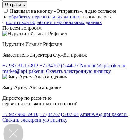
Нажимая на кнопку «Отправить», я даю согласие
на
обработку персональных данных
и соглашаюсь
c
политикой обработки персональных данных
По всем вопросам
Нуруллин Ильшат Рифович
Заместитель директора службы продаж
+7 937 31-15-812
+7 (34767) 5-44-77
Nurullin@npf-paker.ru
market@npf-paker.ru
Скачать электронную визитку
Змеу Артем Александрович
Директор по развитию
сервиса и скважинных технологий
+7 927 960-59-16
+7 (34767) 5-07-04
ZmeuAA@npf-paker.ru
Скачать электронную визитку