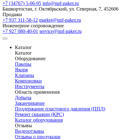
+7 (34767) 5-06-95
info@npf-paker.ru
Башкортостан, г. Октябрьский, ул. Северная, 7, 452606
Продажи
+7 937 311-58-12
market@npf-paker.ru
Инженерное сопровождение
+7 927 080-40-01
service@npf-paker.ru
Каталог
Каталог
Оборудование
Пакеры
Якоря
Клапаны
Компоновки
Инструменты
Область применения
Добыча
Заканчивание
Поддержание пластового давления (ППД)
Ремонт скважин (КРС)
Каталог оборудования
Отзывы
Видеоотзывы
Отзывы о продукции