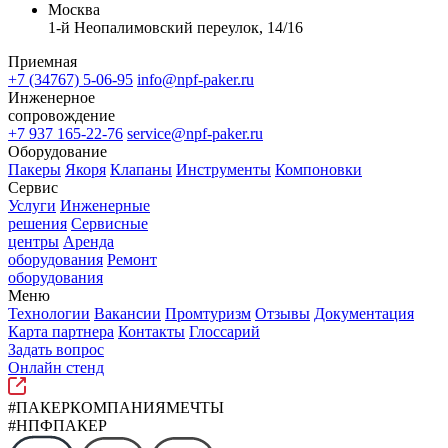
Москва
1-й Неопалимовский переулок, 14/16
Приемная
+7 (34767) 5-06-95
info@npf-paker.ru
Инженерное
сопровождение
+7 937 165-22-76
service@npf-paker.ru
Оборудование
Пакеры
Якоря
Клапаны
Инструменты
Компоновки
Сервис
Услуги
Инженерные
решения
Сервисные
центры
Аренда
оборудования
Ремонт
оборудования
Меню
Технологии
Вакансии
Промтуризм
Отзывы
Документация
Карта партнера
Контакты
Глоссарий
Задать вопрос
Онлайн стенд
#ПАКЕРКОМПАНИЯМЕЧТЫ
#НПФПАКЕР