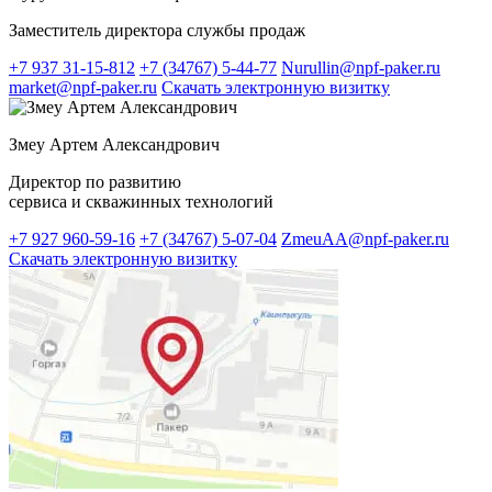
Заместитель директора службы продаж
+7 937 31-15-812
+7 (34767) 5-44-77
Nurullin@npf-paker.ru
market@npf-paker.ru
Скачать электронную визитку
Змеу Артем Александрович
Директор по развитию
сервиса и скважинных технологий
+7 927 960-59-16
+7 (34767) 5-07-04
ZmeuAA@npf-paker.ru
Скачать электронную визитку