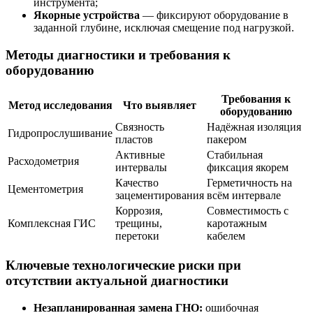
инструмента;
Якорные устройства
— фиксируют оборудование в
заданной глубине, исключая смещение под нагрузкой.
Методы диагностики и требования к
оборудованию
Требования к
Метод исследования
Что выявляет
оборудованию
Связность
Надёжная изоляция
Гидропрослушивание
пластов
пакером
Активные
Стабильная
Расходометрия
интервалы
фиксация якорем
Качество
Герметичность на
Цементометрия
зацементирования
всём интервале
Коррозия,
Совместимость с
Комплексная ГИС
трещины,
каротажным
перетоки
кабелем
Ключевые технологические риски при
отсутствии актуальной диагностики
Незапланированная замена ГНО:
ошибочная