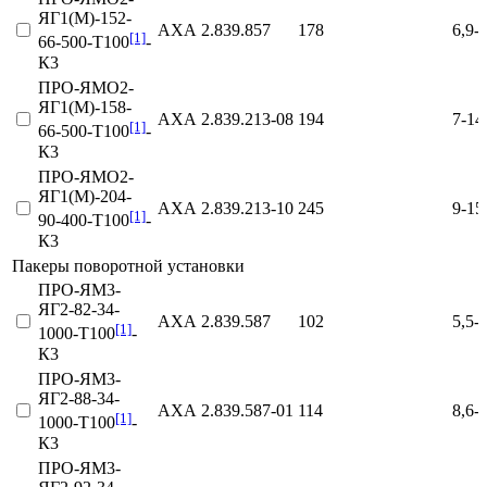
ЯГ1(М)-152-
АХА 2.839.857
178
6,9-
[1]
66-500-Т100
-
К3
ПРО-ЯМО2-
ЯГ1(М)-158-
АХА 2.839.213‑08
194
7-14
[1]
66-500-Т100
-
К3
ПРО-ЯМО2-
ЯГ1(М)-204-
АХА 2.839.213‑10
245
9-15
[1]
90-400-Т100
-
К3
Пакеры поворотной установки
ПРО-ЯМ3-
ЯГ2-82-34-
АХА 2.839.587
102
5,5-
[1]
1000-Т100
-
К3
ПРО-ЯМ3-
ЯГ2-88-34-
АХА 2.839.587‑01
114
8,6-
[1]
1000-Т100
-
К3
ПРО-ЯМ3-