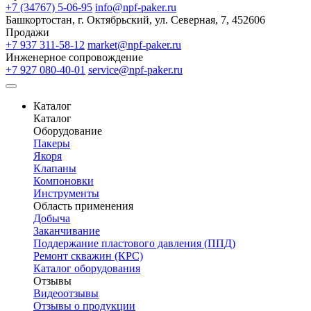
+7 (34767) 5-06-95
info@npf-paker.ru
Башкортостан, г. Октябрьский, ул. Северная, 7, 452606
Продажи
+7 937 311-58-12
market@npf-paker.ru
Инженерное сопровождение
+7 927 080-40-01
service@npf-paker.ru
Каталог
Каталог
Оборудование
Пакеры
Якоря
Клапаны
Компоновки
Инструменты
Область применения
Добыча
Заканчивание
Поддержание пластового давления (ППД)
Ремонт скважин (КРС)
Каталог оборудования
Отзывы
Видеоотзывы
Отзывы о продукции