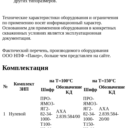
других типоразмеров.
Технические характеристики оборудования и ограничения
по применению носят информационный характер.
Основанием для применения оборудования в конкретных
скважинных условиях является эксплуатационная
документация.
Фактический перечень, производимого оборудования
ООО НПФ «Пакер», больше чем представлен на сайте.
Комплектация
на T=100°C
на T=150°C
Комплект
№
Обозначение
Обозначение
ЗИП
Шифр
Шифр
КД
КД
ПРО-
ПРО-
ЯМО3-
ЯМО3-
ЯГ2-
ЯГ2-
АХА
АХА
1
Нулевой
82-34-
82-34-
2.839.584-
2.839.584/00
1000-
1000-
20/00
Т100-
Т150-