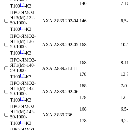
146
7-10
[1]
Т100
-К3
ПРО-ЯМО3-
ЯГ3(М)-122-
АХА 2.839.292‑04
146
6,5-
59-1000-
[1]
Т100
-К3
ПРО-ЯМО2-
ЯГ1(М)-136-
АХА 2.839.292‑05
168
10-1
59-1000-
[1]
Т100
-К3
ПРО-ЯМО2-
168
8-11
ЯГ1(М)-140-
АХА 2.839.213‑11
59-1000-
178
13,7
[1]
Т100
-К3
ПРО-ЯМО2-
168
7-9
ЯГ1(М)-142-
АХА 2.839.292‑06
59-1000-
178
12-1
[1]
Т100
-К3
ПРО-ЯМО2-
168
6,5-
ЯГ1(М)-145-
АХА 2.839.736
59-1000-
178
9,2-
[1]
Т100
-К3
ПРО-ЯМО2-