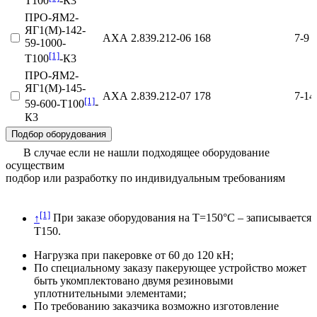
Т100
-К3
ПРО-ЯМ2-
ЯГ1(М)-142-
АХА 2.839.212‑06
168
7-9
59-1000-
[1]
Т100
-К3
ПРО-ЯМ2-
ЯГ1(М)-145-
АХА 2.839.212‑07
178
7-14
[1]
59-600-Т100
-
К3
Подбор оборудования
В случае если не нашли подходящее оборудование
осуществим
подбор или разработку по индивидуальным требованиям
[1]
↑
При заказе оборудования на Т=150°С – записывается
Т150.
Нагрузка при пакеровке от 60 до 120 кН;
По специальному заказу пакерующее устройство может
быть укомплектовано двумя резиновыми
уплотнительными элементами;
По требованию заказчика возможно изготовление