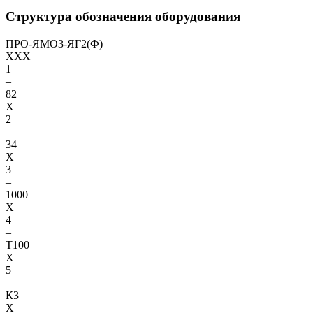
Структура обозначения оборудования
ПРО-ЯМО3-ЯГ2(Ф)
XXX
1
–
82
X
2
–
34
X
3
–
1000
X
4
–
Т100
X
5
–
К3
X