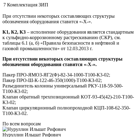
7
Комплектация ЗИП
При отсутствии некоторых составляющих структуры
обозначения оборудования ставится «-Х-».
К1, К2, К3
– исполнение оборудования является стандартным
к сульфидно-коррозионному растрескиванию (СКР), см.
таблицы 6.1 (а, б) «Правила безопасности в нефтяной и
газовой промышленности» от 12.03.2013 г.
При отсутствии некоторых составляющих структуры
обозначения оборудования ставится «-Х-».
Пакер ПРО-ЯМО3-ЯГ2(Ф)-82-34-1000-Т100-К3-02;
Пакер ПРО-Ш-К-122-46-350(1000)-Т100-КЗ-02;
Разъединитель колонны универсальный РКУ-118-59-500-
Т100-К3-02;
Клапан обратный трехпозиционный КОТ-93-45(42)-210-Т100-
К3-02;
Клапан циркуляционный полнопроходной КЦП-108-62-350-
Т100-К3-02.
По всем вопросам
Нуруллин Ильшат Рифович