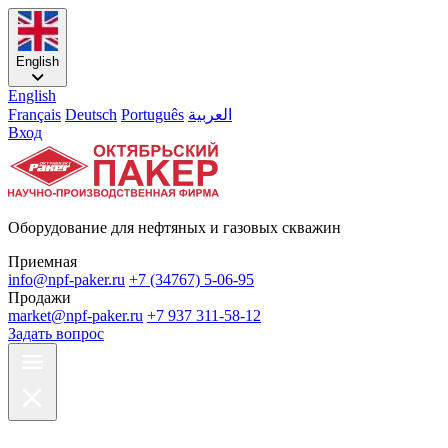
English
English
Français
Deutsch
Português
العربية
Вход
Оборудование для нефтяных и газовых скважин
Приемная
info@npf-paker.ru
+7 (34767) 5-06-95
Продажи
market@npf-paker.ru
+7 937 311-58-12
Задать вопрос