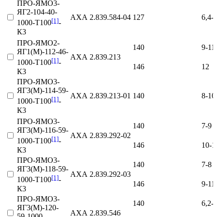
ПРО-ЯМО3-
ЯГ2-104-40-
АХА 2.839.584‑04
127
6,4-
[1]
1000-Т100
-
К3
ПРО-ЯМО2-
140
9-11
ЯГ1(М)-112-46-
АХА 2.839.213
[1]
1000-Т100
-
146
12
К3
ПРО-ЯМО3-
ЯГ3(М)-114-59-
АХА 2.839.213‑01
140
8-10
[1]
1000-Т100
-
К3
ПРО-ЯМО3-
140
7-9
ЯГ3(М)-116-59-
АХА 2.839.292‑02
[1]
1000-Т100
-
146
10-1
К3
ПРО-ЯМО3-
140
7-8
ЯГ3(М)-118-59-
АХА 2.839.292‑03
[1]
1000-Т100
-
146
9-11
К3
ПРО-ЯМО3-
140
6,2-
ЯГ3(М)-120-
АХА 2.839.546
59-1000-