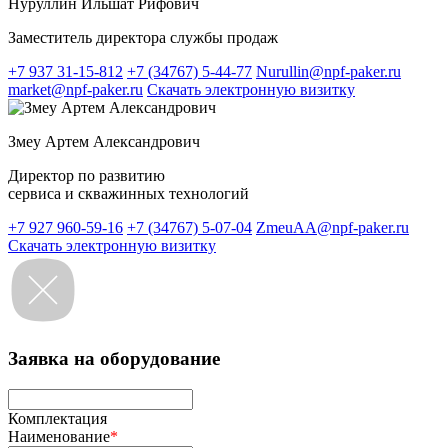
Нуруллин Ильшат Рифович
Заместитель директора службы продаж
+7 937 31-15-812
+7 (34767) 5-44-77
Nurullin@npf-paker.ru
market@npf-paker.ru
Скачать электронную визитку
Змеу Артем Александрович
Директор по развитию
сервиса и скважинных технологий
+7 927 960-59-16
+7 (34767) 5-07-04
ZmeuAA@npf-paker.ru
Скачать электронную визитку
Заявка на оборудование
Комплектация
Наименование
*