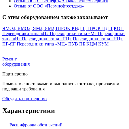
Отзыв ООО «Татнефть-АзнакаевскРемСервис»
Отзыв от ООО «Пермнефтеотдача»
С этим оборудованием также заказывают
ЯМО3, ЯМО2, ЯМ3, ЯМ2
1ПРОК-КВД-1
1ПРОК-ПД-1
КОП
Переводники типа «П»
Переводники типа «М»
Переводники
типа «Н»
Переводники типа «ПЦ»
Переводники типа «НЦ»
ПГ-ЯГ
Переводники типа «МЦ»
ПУВ
ПБ
КЦМ
КУМ
Ремонт
оборудования
Партнерство
Поможем с поставками и выполнить контракт, произведем
под ваши требования
Обсудить партнерство
Характеристики
Расшифровка обозначений