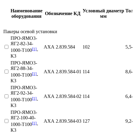
Наименование
Условный диаметр
Тол
Обозначение КД
оборудования
мм
Пакеры осевой установки
ПРО-ЯМО3-
ЯГ2-82-34-
АХА 2.839.584
102
5,5-
[1]
1000-Т100
-
К3
ПРО-ЯМО3-
ЯГ2-88-34-
АХА 2.839.584‑01
114
8,6-
[1]
1000-Т100
-
К3
ПРО-ЯМО3-
ЯГ2-92-34-
АХА 2.839.584‑02
114
6,4-
[1]
1000-Т100
-
К3
ПРО-ЯМО3-
ЯГ2-100-40-
АХА 2.839.584‑03
127
9,2-
[1]
1000-Т100
-
К3