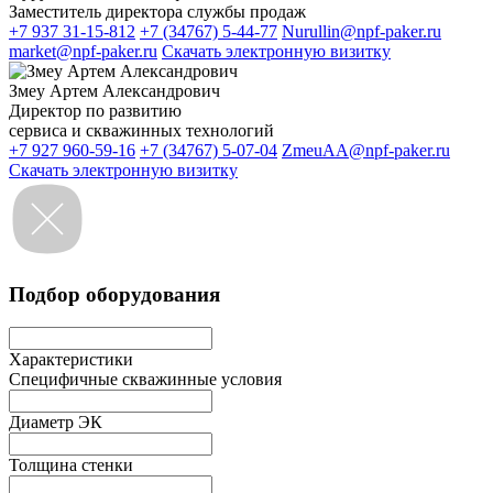
Заместитель директора службы продаж
+7 937 31-15-812
+7 (34767) 5-44-77
Nurullin@npf-paker.ru
market@npf-paker.ru
Скачать электронную визитку
Змеу Артем Александрович
Директор по развитию
сервиса и скважинных технологий
+7 927 960-59-16
+7 (34767) 5-07-04
ZmeuAA@npf-paker.ru
Скачать электронную визитку
Подбор оборудования
Характеристики
Специфичные скважинные условия
Диаметр ЭК
Толщина стенки