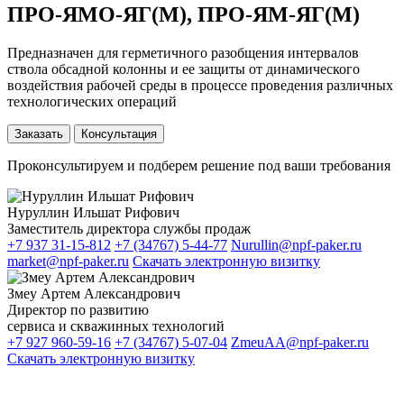
ПРО-ЯМО-ЯГ(М), ПРО-ЯМ-ЯГ(М)
Предназначен для герметичного разобщения интервалов
ствола обсадной колонны и ее защиты от динамического
воздействия рабочей среды в процессе проведения различных
технологических операций
Заказать
Консультация
Проконсультируем и подберем решение под ваши требования
Нуруллин Ильшат Рифович
Заместитель директора службы продаж
+7 937 31-15-812
+7 (34767) 5-44-77
Nurullin@npf-paker.ru
market@npf-paker.ru
Скачать электронную визитку
Змеу Артем Александрович
Директор по развитию
сервиса и скважинных технологий
+7 927 960-59-16
+7 (34767) 5-07-04
ZmeuAA@npf-paker.ru
Скачать электронную визитку