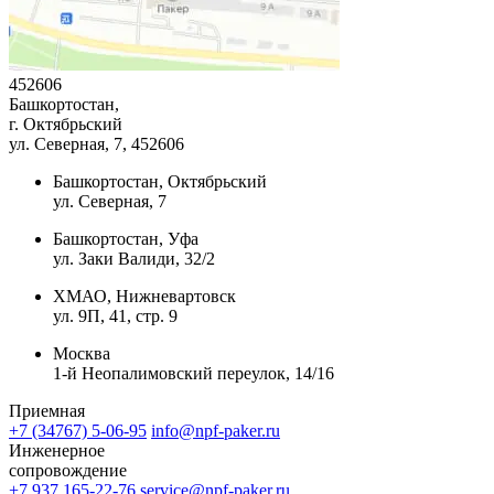
452606
Башкортостан,
г. Октябрьский
ул. Северная, 7
, 452606
Башкортостан, Октябрьский
ул. Северная, 7
Башкортостан, Уфа
ул. Заки Валиди, 32/2
ХМАО, Нижневартовск
ул. 9П, 41, стр. 9
Москва
1-й Неопалимовский переулок, 14/16
Приемная
+7 (34767) 5-06-95
info@npf-paker.ru
Инженерное
сопровождение
+7 937 165-22-76
service@npf-paker.ru