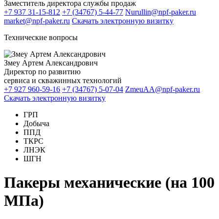
Заместитель директора службы продаж
+7 937 31-15-812
+7 (34767) 5-44-77
Nurullin@npf-paker.ru
market@npf-paker.ru
Скачать электронную визитку
Технические вопросы
Змеу Артем Александрович
Директор по развитию
сервиса и скважинных технологий
+7 927 960-59-16
+7 (34767) 5-07-04
ZmeuAA@npf-paker.ru
Скачать электронную визитку
ГРП
Добыча
ППД
ТКРС
ЛНЭК
ШГН
Пакеры механические (на 100
МПа)