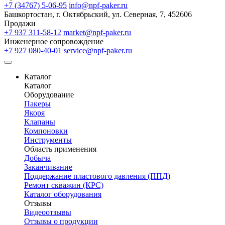
+7 (34767) 5-06-95
info@npf-paker.ru
Башкортостан, г. Октябрьский, ул. Северная, 7, 452606
Продажи
+7 937 311-58-12
market@npf-paker.ru
Инженерное сопровождение
+7 927 080-40-01
service@npf-paker.ru
Каталог
Каталог
Оборудование
Пакеры
Якоря
Клапаны
Компоновки
Инструменты
Область применения
Добыча
Заканчивание
Поддержание пластового давления (ППД)
Ремонт скважин (КРС)
Каталог оборудования
Отзывы
Видеоотзывы
Отзывы о продукции