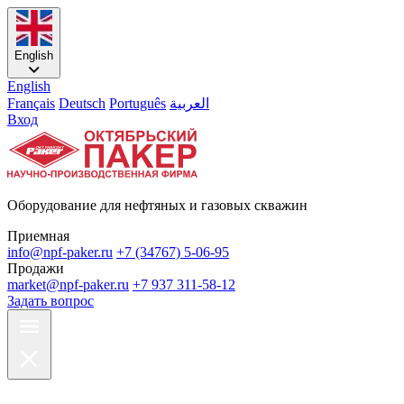
English
English
Français
Deutsch
Português
العربية
Вход
Оборудование для нефтяных и газовых скважин
Приемная
info@npf-paker.ru
+7 (34767) 5-06-95
Продажи
market@npf-paker.ru
+7 937 311-58-12
Задать вопрос