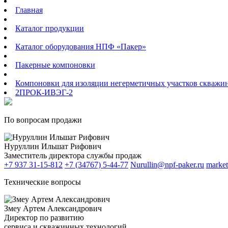
Главная
Каталог продукции
Каталог оборудования НПФ «Пакер»
Пакерные компоновки
Компоновки для изоляции негерметичных участков скважи
2ПРОК-ИВЭГ-2
По вопросам продажи
Нуруллин Ильшат Рифович
Заместитель директора службы продаж
+7 937 31-15-812
+7 (34767) 5-44-77
Nurullin@npf-paker.ru
market
Технические вопросы
Змеу Артем Александрович
Директор по развитию
сервиса и скважинных технологий