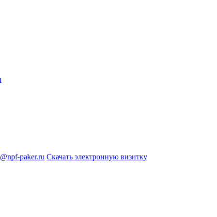
н
@npf-paker.ru
Скачать электронную визитку