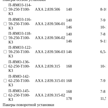
П-ЯМО3-114-
59-250-Т100-
АХА 2.839.506
140
8-10
К3
П-ЯМО3-116-
140
7-9
59-250-Т100-
АХА 2.839.506‑01
146
10-1
К3
П-ЯМО3-118-
140
7-8
59-250-Т100-
АХА 2.839.506‑02
146
9-11
К3
П-ЯМО3-122-
59-250-Т100-
АХА 2.839.506‑03
146
6,5-
К3
П-ЯМО-136-
62-250-Т100-
АХА 2.839.315
168
10-1
К3
П-ЯМО-142-
62-250-Т100-
АХА 2.839.315‑01
168
7-9
К3
П-ЯМО-145-
168
7-8
62-250-Т100-
АХА 2.839.315‑02
178
11,5
К3
Пакеры поворотной установки