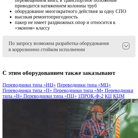
перемещением вниз, в транспортное положение
приводится натяжением колонны труб
оборудование многократного действия за одну СПО
высокая ремонтопригодность
пакер не имеет раздвижных опор и относится к
«эконом» классу
По запросу возможна разработка оборудования
в коррозионно стойком исполнении
С этим оборудованием также заказывают
Переводники типа «НЦ»
Переводники типа «МЦ»
Переводники типа «П»
Переводники типа «М»
Переводники
типа «Н»
Переводники типа «ПЦ»
1ПРОК-Ф-2
КЦ
КЦМ