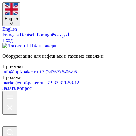
English
English
Français
Deutsch
Português
العربية
Вход
Оборудование для нефтяных и газовых скважин
Приемная
info@npf-paker.ru
+7 (34767) 5-06-95
Продажи
market@npf-paker.ru
+7 937 311-58-12
Задать вопрос