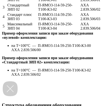
Стандартный
П-ЯМО3-114-59-250-
АХА
3
ЗИП 02
Т100-К3-02
2.839.506/02
Стандарт плюс
П-ЯМО3-114-59-250-
АХА
4
ЗИП 03
Т100-К3-03
2.839.506/03
Максимальный
П-ЯМО3-114-59-250-
АХА
5
ЗИП 04
Т100-К3-04
2.839.506/04
Пример оформления записи при заказе оборудования
«нулевой» комплектации:
на Т=100°С —
П-ЯМО3-114-59-250-Т100-К3-00
АХА 2.839.506/00
Пример оформления записи при заказе оборудования
«Стандартный ЗИП 02» комплектации:
на Т=100°С —
П-ЯМО3-114-59-250-Т100-К3-02
АХА 2.839.506/02
Структура обозначения оборудования