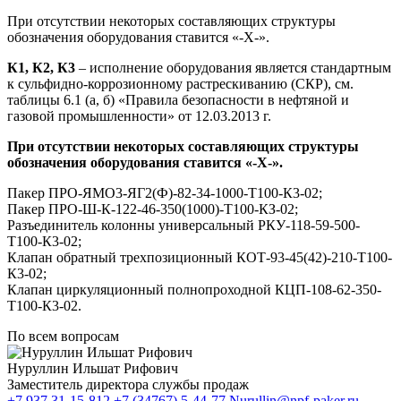
При отсутствии некоторых составляющих структуры
обозначения оборудования ставится «-Х-».
К1, К2, К3
– исполнение оборудования является стандартным
к сульфидно-коррозионному растрескиванию (СКР), см.
таблицы 6.1 (а, б) «Правила безопасности в нефтяной и
газовой промышленности» от 12.03.2013 г.
При отсутствии некоторых составляющих структуры
обозначения оборудования ставится «-Х-».
Пакер ПРО-ЯМО3-ЯГ2(Ф)-82-34-1000-Т100-К3-02;
Пакер ПРО-Ш-К-122-46-350(1000)-Т100-КЗ-02;
Разъединитель колонны универсальный РКУ-118-59-500-
Т100-К3-02;
Клапан обратный трехпозиционный КОТ-93-45(42)-210-Т100-
К3-02;
Клапан циркуляционный полнопроходной КЦП-108-62-350-
Т100-К3-02.
По всем вопросам
Нуруллин Ильшат Рифович
Заместитель директора службы продаж
+7 937 31-15-812
+7 (34767) 5-44-77
Nurullin@npf-paker.ru