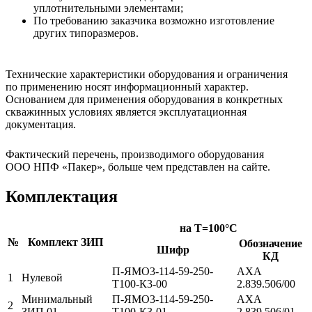
уплотнительными элементами;
По требованию заказчика возможно изготовление
других типоразмеров.
Технические характеристики оборудования и ограничения
по применению носят информационный характер.
Основанием для применения оборудования в конкретных
скважинных условиях является эксплуатационная
документация.
Фактический перечень, производимого оборудования
ООО НПФ «Пакер», больше чем представлен на сайте.
Комплектация
на T=100°C
№
Комплект ЗИП
Обозначение
Шифр
КД
П-ЯМО3-114-59-250-
АХА
1
Нулевой
Т100-К3-00
2.839.506/00
Минимальный
П-ЯМО3-114-59-250-
АХА
2
ЗИП 01
Т100-К3-01
2.839.506/01