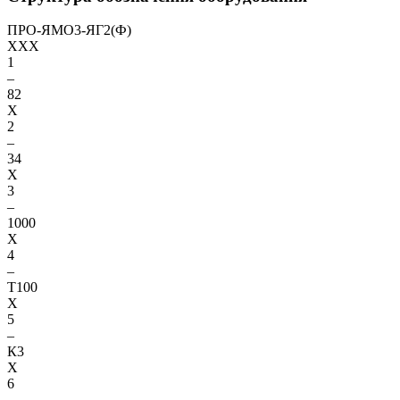
ПРО-ЯМО3-ЯГ2(Ф)
XXX
1
–
82
X
2
–
34
X
3
–
1000
X
4
–
Т100
X
5
–
К3
X
6
–