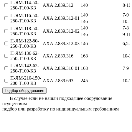
П-ЯМ-114-50-
АХА 2.839.312
140
8-10
250-Т100-К3
140
7-9
П-ЯМ-116-50-
АХА 2.839.312‑01
250-Т100-К3
146
10-1
140
7-8
П-ЯМ-118-50-
АХА 2.839.312‑02
250-Т100-К3
146
9-11
П-ЯМ-122-50-
АХА 2.839.312‑03
146
6,5-
250-Т100-К3
П-ЯМ-136-62-
АХА 2.839.316
168
10-1
250-Т100-К3
П-ЯМ-142-62-
АХА 2.839.316‑01
168
7-9
250-Т100-К3
П-ЯМ-210-150-
АХА 2.839.693
245
10-1
200-Т100-К3
Подбор оборудования
В случае если не нашли подходящее оборудование
осуществим
подбор или разработку по индивидуальным требованиям