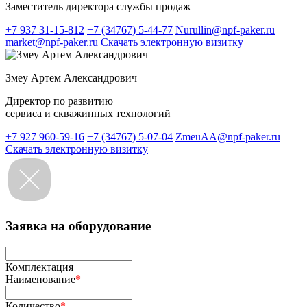
Заместитель директора службы продаж
+7 937 31-15-812
+7 (34767) 5-44-77
Nurullin@npf-paker.ru
market@npf-paker.ru
Скачать электронную визитку
Змеу Артем Александрович
Директор по развитию
сервиса и скважинных технологий
+7 927 960-59-16
+7 (34767) 5-07-04
ZmeuAA@npf-paker.ru
Скачать электронную визитку
Заявка на оборудование
Комплектация
Наименование
*
Количество
*