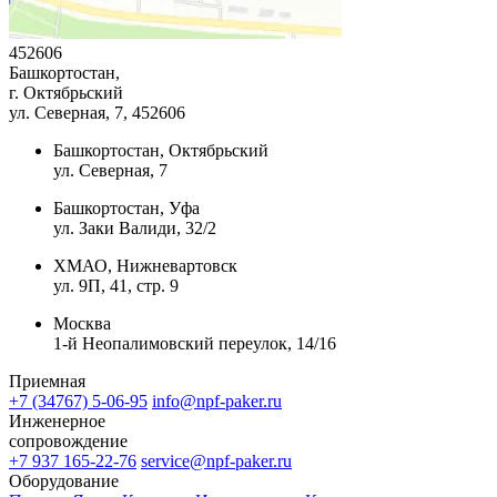
452606
Башкортостан,
г. Октябрьский
ул. Северная, 7
, 452606
Башкортостан, Октябрьский
ул. Северная, 7
Башкортостан, Уфа
ул. Заки Валиди, 32/2
ХМАО, Нижневартовск
ул. 9П, 41, стр. 9
Москва
1-й Неопалимовский переулок, 14/16
Приемная
+7 (34767) 5-06-95
info@npf-paker.ru
Инженерное
сопровождение
+7 937 165-22-76
service@npf-paker.ru
Оборудование