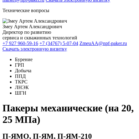
Технические вопросы
Змеу Артем Александрович
Директор по развитию
сервиса и скважинных технологий
+7 927 960-59-16
+7 (34767) 5-07-04
ZmeuAA@npf-paker.ru
Скачать электронную визитку
Бурение
ГРП
Добыча
ППД
ТКРС
ЛНЭК
ШГН
Пакеры механические (на 20,
25 МПа)
П-ЯМО, П-ЯМ, П-ЯМ-210