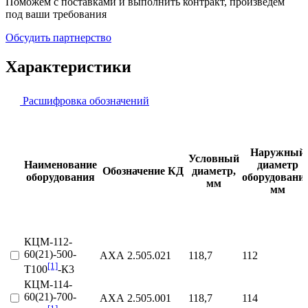
Поможем с поставками и выполнить контракт, произведем
под ваши требования
Обсудить партнерство
Характеристики
Расшифровка обозначений
Наружный
Условный
Наименование
диаметр
Обозначение КД
диаметр,
оборудования
оборудования
мм
мм
КЦМ-112-
60(21)-500-
АХА 2.505.021
118,7
112
[1]
Т100
-К3
КЦМ-114-
60(21)-700-
АХА 2.505.001
118,7
114