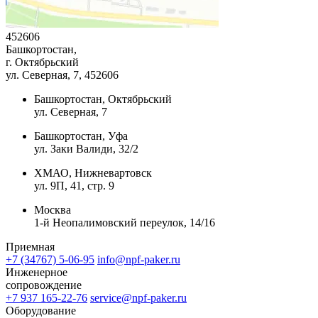
452606
Башкортостан,
г. Октябрьский
ул. Северная, 7
, 452606
Башкортостан, Октябрьский
ул. Северная, 7
Башкортостан, Уфа
ул. Заки Валиди, 32/2
ХМАО, Нижневартовск
ул. 9П, 41, стр. 9
Москва
1-й Неопалимовский переулок, 14/16
Приемная
+7 (34767) 5-06-95
info@npf-paker.ru
Инженерное
сопровождение
+7 937 165-22-76
service@npf-paker.ru
Оборудование