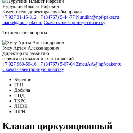
Нуруллин Ильшат Рифович
Заместитель директора службы продаж
+7 937 31-15-812
+7 (34767) 5-44-77
Nurullin@npf-paker.ru
market@npf-paker.ru
Скачать электронную визитку
Технические вопросы
Змеу Артем Александрович
Директор по развитию
сервиса и скважинных технологий
+7 927 960-59-16
+7 (34767) 5-07-04
ZmeuAA@npf-paker.ru
Скачать электронную визитку
Бурение
ГРП
Добыча
ППД
ТКРС
ЛНЭК
ШГН
Клапан циркуляционный