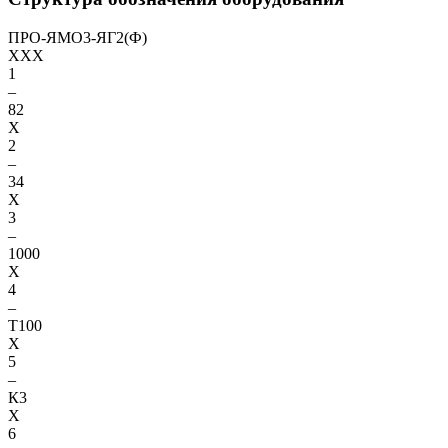
ПРО-ЯМО3-ЯГ2(Ф)
XXX
1
–
82
X
2
–
34
X
3
–
1000
X
4
–
Т100
X
5
–
К3
X
6