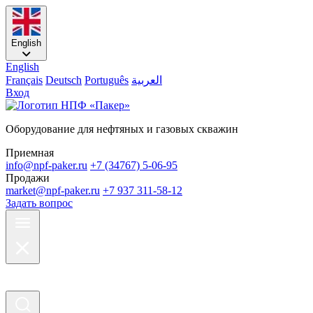
English
English
Français
Deutsch
Português
العربية
Вход
Оборудование для нефтяных и газовых скважин
Приемная
info@npf-paker.ru
+7 (34767) 5-06-95
Продажи
market@npf-paker.ru
+7 937 311-58-12
Задать вопрос