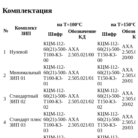
Комплектация
на T=100°C
на T=150°C
Комплект
№
Обозначение
Обозна
ЗИП
Шифр
Шифр
КД
К
КЦМ-112-
КЦМ-112-
АХА
60(21)-500-
АХА
60(21)-500-
1
Нулевой
2.505.0
Т100-К3-
2.505.021/00
Т150-К3-
20/00
00
00
КЦМ-112-
КЦМ-112-
АХА
Минимальный
60(21)-500-
АХА
60(21)-500-
2
2.505.0
ЗИП 01
Т100-К3-
2.505.021/01
Т150-К3-
20/01
01
01
КЦМ-112-
КЦМ-112-
АХА
Стандартный
60(21)-500-
АХА
60(21)-500-
3
2.505.0
ЗИП 02
Т100-К3-
2.505.021/02
Т150-К3-
20/02
02
02
КЦМ-112-
КЦМ-112-
АХА
Стандарт плюс
60(21)-500-
АХА
60(21)-500-
4
2.505.0
ЗИП 03
Т100-К3-
2.505.021/03
Т150-К3-
20/03
03
03
КЦМ-112-
КЦМ-112-