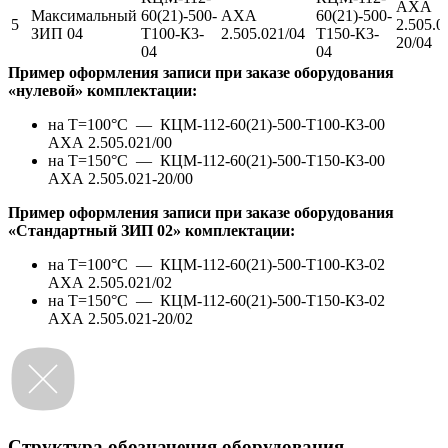
АХА
Максимальный
60(21)-500-
АХА
60(21)-500-
5
2.505.0
ЗИП 04
Т100-К3-
2.505.021/04
Т150-К3-
20/04
04
04
Пример оформления записи при заказе оборудования
«нулевой» комплектации:
на Т=100°С —
КЦМ-112-60(21)-500-Т100-К3-00
АХА 2.505.021/00
на Т=150°С —
КЦМ-112-60(21)-500-Т150-К3-00
АХА 2.505.021-20/00
Пример оформления записи при заказе оборудования
«Стандартный ЗИП 02» комплектации:
на Т=100°С —
КЦМ-112-60(21)-500-Т100-К3-02
АХА 2.505.021/02
на Т=150°С —
КЦМ-112-60(21)-500-Т150-К3-02
АХА 2.505.021-20/02
Структура обозначения оборудования