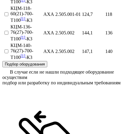
[1]
Т100
-К3
КЦМ-118-
60(21)-700-
АХА 2.505.001‑01
124,7
118
[1]
Т100
-К3
КЦМ-136-
76(27)-700-
АХА 2.505.002
144,1
136
[1]
Т100
-К3
КЦМ-140-
76(27)-700-
АХА 2.505.002
147,1
140
[1]
Т100
-К3
Подбор оборудования
В случае если не нашли подходящее оборудование
осуществим
подбор или разработку по индивидуальным требованиям