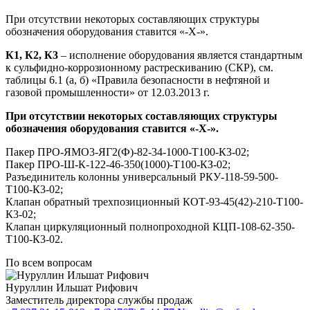
При отсутствии некоторых составляющих структуры
обозначения оборудования ставится «-Х-».
К1, К2, К3
– исполнение оборудования является стандартным
к сульфидно-коррозионному растрескиванию (СКР), см.
таблицы 6.1 (а, б) «Правила безопасности в нефтяной и
газовой промышленности» от 12.03.2013 г.
При отсутствии некоторых составляющих структуры
обозначения оборудования ставится «-Х-».
Пакер ПРО-ЯМО3-ЯГ2(Ф)-82-34-1000-Т100-К3-02;
Пакер ПРО-Ш-К-122-46-350(1000)-Т100-КЗ-02;
Разъединитель колонны универсальный РКУ-118-59-500-
Т100-К3-02;
Клапан обратный трехпозиционный КОТ-93-45(42)-210-Т100-
К3-02;
Клапан циркуляционный полнопроходной КЦП-108-62-350-
Т100-К3-02.
По всем вопросам
Нуруллин Ильшат Рифович
Заместитель директора службы продаж