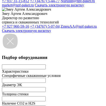
+7 937 31-15-812
+7 (34767) 5-44-77
Nurullin@npf-paker.ru
market@npf-paker.ru
Скачать электронную визитку
Змеу Артем Александрович
Директор по развитию
сервиса и скважинных технологий
+7 927 960-59-16
+7 (34767) 5-07-04
ZmeuAA@npf-paker.ru
Скачать электронную визитку
Подбор оборудования
Характеристики
Специфичные скважинные условия
Диаметр ЭК
Толщина стенки
Наличие СО2 и H2S