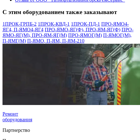
С этим оборудованием также заказывают
1ПРОК-ГРПБ-2
1ПРОК-КВД-1
1ПРОК-ПД-1
ПРО-ЯМО4-
ЯГ4, П-ЯМО4-ЯГ4
ПРО-ЯМО-ЯГ(Ф), ПРО-ЯМ-ЯГ(Ф)
ПРО-
ЯМО-ЯГ(М), ПРО-ЯМ-ЯГ(М)
ПРО-ЯМОГ(М)
П-ЯМОГ(М),
П-ЯМГ(М)
П-ЯМО, П-ЯМ, П-ЯМ-210
Ремонт
оборудования
Партнерство