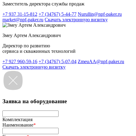
Заместитель директора службы продаж
+7 937 31-15-812
+7 (34767) 5-44-77
Nurullin@npf-paker.ru
market@npf-paker.ru
Скачать электронную визитку
Змеу Артем Александрович
Директор по развитию
сервиса и скважинных технологий
+7 927 960-59-16
+7 (34767) 5-07-04
ZmeuAA@npf-paker.ru
Скачать электронную визитку
Заявка на оборудование
Комплектация
Наименование
*