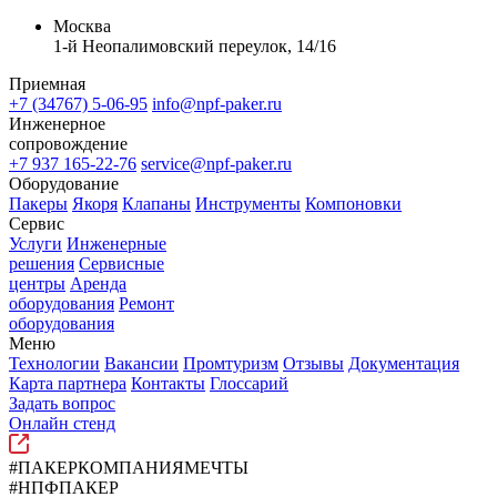
Москва
1-й Неопалимовский переулок, 14/16
Приемная
+7 (34767) 5-06-95
info@npf-paker.ru
Инженерное
сопровождение
+7 937 165-22-76
service@npf-paker.ru
Оборудование
Пакеры
Якоря
Клапаны
Инструменты
Компоновки
Сервис
Услуги
Инженерные
решения
Сервисные
центры
Аренда
оборудования
Ремонт
оборудования
Меню
Технологии
Вакансии
Промтуризм
Отзывы
Документация
Карта партнера
Контакты
Глоссарий
Задать вопрос
Онлайн стенд
#ПАКЕРКОМПАНИЯМЕЧТЫ
#НПФПАКЕР