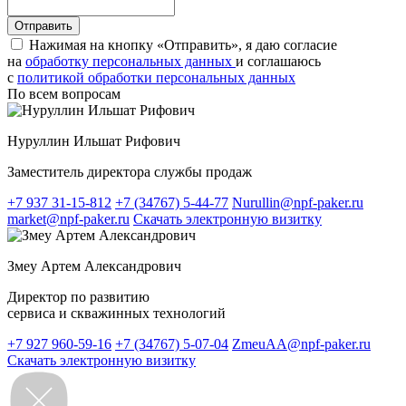
Нажимая на кнопку «Отправить», я даю согласие
на
обработку персональных данных
и соглашаюсь
c
политикой обработки персональных данных
По всем вопросам
Нуруллин Ильшат Рифович
Заместитель директора службы продаж
+7 937 31-15-812
+7 (34767) 5-44-77
Nurullin@npf-paker.ru
market@npf-paker.ru
Скачать электронную визитку
Змеу Артем Александрович
Директор по развитию
сервиса и скважинных технологий
+7 927 960-59-16
+7 (34767) 5-07-04
ZmeuAA@npf-paker.ru
Скачать электронную визитку