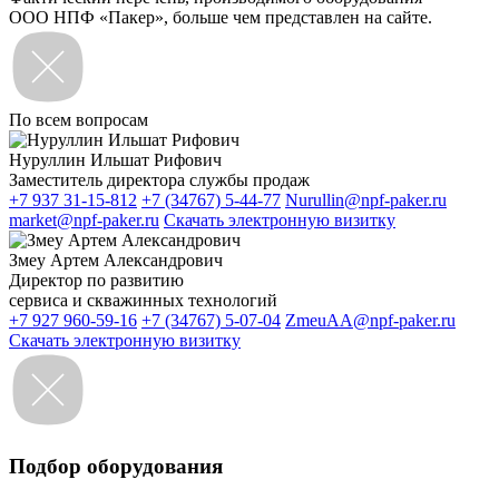
ООО НПФ «Пакер», больше чем представлен на сайте.
По всем вопросам
Нуруллин Ильшат Рифович
Заместитель директора службы продаж
+7 937 31-15-812
+7 (34767) 5-44-77
Nurullin@npf-paker.ru
market@npf-paker.ru
Скачать электронную визитку
Змеу Артем Александрович
Директор по развитию
сервиса и скважинных технологий
+7 927 960-59-16
+7 (34767) 5-07-04
ZmeuAA@npf-paker.ru
Скачать электронную визитку
Подбор оборудования