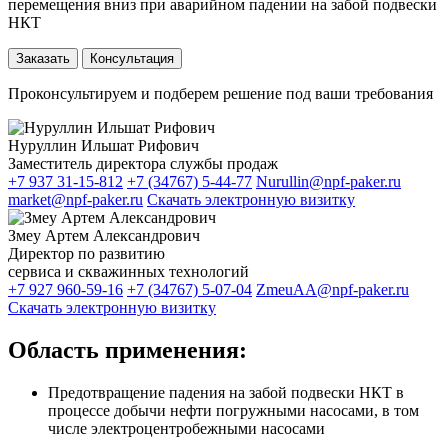
перемещения вниз при аварийном падении на забой подвески
НКТ
Заказать
Консультация
Проконсультируем и подберем решение под ваши требования
Нуруллин Ильшат Рифович
Заместитель директора службы продаж
+7 937 31-15-812
+7 (34767) 5-44-77
Nurullin@npf-paker.ru
market@npf-paker.ru
Скачать электронную визитку
Змеу Артем Александрович
Директор по развитию
сервиса и скважинных технологий
+7 927 960-59-16
+7 (34767) 5-07-04
ZmeuAA@npf-paker.ru
Скачать электронную визитку
Область применения:
Предотвращение падения на забой подвески НКТ в
процессе добычи нефти погружными насосами, в том
числе электроцентробежными насосами