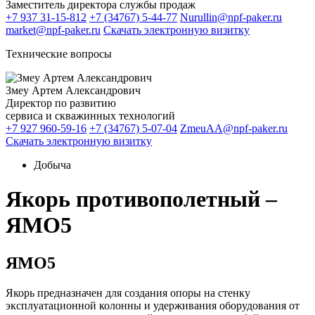
Заместитель директора службы продаж
+7 937 31-15-812
+7 (34767) 5-44-77
Nurullin@npf-paker.ru
market@npf-paker.ru
Скачать электронную визитку
Технические вопросы
Змеу Артем Александрович
Директор по развитию
сервиса и скважинных технологий
+7 927 960-59-16
+7 (34767) 5-07-04
ZmeuAA@npf-paker.ru
Скачать электронную визитку
Добыча
Якорь противополетный –
ЯМО5
ЯМО5
Якорь предназначен для создания опоры на стенку
эксплуатационной колонны и удерживания оборудования от