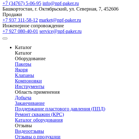
+7 (34767) 5-06-95
info@npf-paker.ru
Башкортостан, г. Октябрьский, ул. Северная, 7, 452606
Продажи
+7 937 311-58-12
market@npf-paker.ru
Инженерное сопровождение
+7 927 080-40-01
service@npf-paker.ru
Каталог
Каталог
Оборудование
Пакеры
Якоря
Клапаны
Компоновки
Инструменты
Область применения
Добыча
Заканчивание
Поддержание пластового давления (ППД)
Ремонт скважин (КРС)
Каталог оборудования
Отзывы
Видеоотзывы
Отзывы о продукции