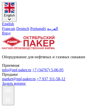
English
English
Français
Deutsch
Português
العربية
Вход
Оборудование для нефтяных и газовых скважин
Приемная
info@npf-paker.ru
+7 (34767) 5-06-95
Продажи
market@npf-paker.ru
+7 937 311-58-12
Задать вопрос