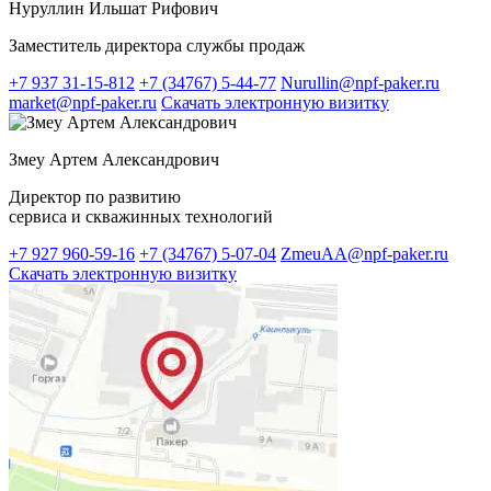
Нуруллин Ильшат Рифович
Заместитель директора службы продаж
+7 937 31-15-812
+7 (34767) 5-44-77
Nurullin@npf-paker.ru
market@npf-paker.ru
Скачать электронную визитку
Змеу Артем Александрович
Директор по развитию
сервиса и скважинных технологий
+7 927 960-59-16
+7 (34767) 5-07-04
ZmeuAA@npf-paker.ru
Скачать электронную визитку