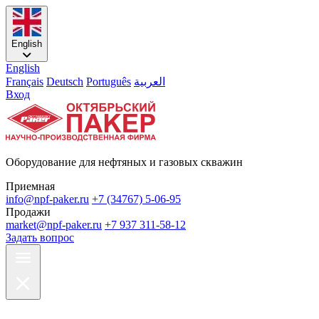
English
English
Français
Deutsch
Português
العربية
Вход
Оборудование для нефтяных и газовых скважин
Приемная
info@npf-paker.ru
+7 (34767) 5-06-95
Продажи
market@npf-paker.ru
+7 937 311-58-12
Задать вопрос