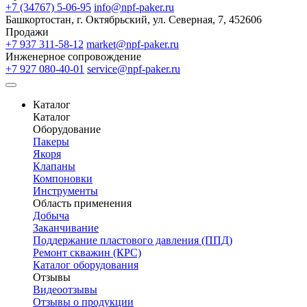
+7 (34767) 5-06-95
info@npf-paker.ru
Башкортостан, г. Октябрьский, ул. Северная, 7, 452606
Продажи
+7 937 311-58-12
market@npf-paker.ru
Инженерное сопровождение
+7 927 080-40-01
service@npf-paker.ru
Каталог
Каталог
Оборудование
Пакеры
Якоря
Клапаны
Компоновки
Инструменты
Область применения
Добыча
Заканчивание
Поддержание пластового давления (ППД)
Ремонт скважин (КРС)
Каталог оборудования
Отзывы
Видеоотзывы
Отзывы о продукции