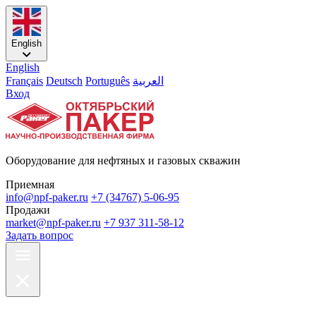
English
English
Français
Deutsch
Português
العربية
Вход
Оборудование для нефтяных и газовых скважин
Приемная
info@npf-paker.ru
+7 (34767) 5-06-95
Продажи
market@npf-paker.ru
+7 937 311-58-12
Задать вопрос