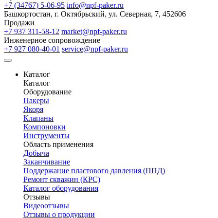
+7 (34767) 5-06-95
info@npf-paker.ru
Башкортостан, г. Октябрьский, ул. Северная, 7, 452606
Продажи
+7 937 311-58-12
market@npf-paker.ru
Инженерное сопровождение
+7 927 080-40-01
service@npf-paker.ru
Каталог
Каталог
Оборудование
Пакеры
Якоря
Клапаны
Компоновки
Инструменты
Область применения
Добыча
Заканчивание
Поддержание пластового давления (ППД)
Ремонт скважин (КРС)
Каталог оборудования
Отзывы
Видеоотзывы
Отзывы о продукции