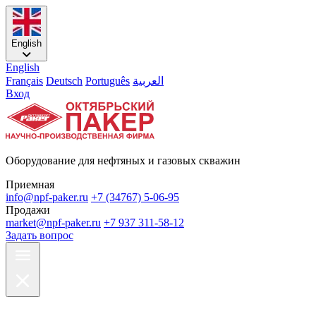
English
English
Français
Deutsch
Português
العربية
Вход
Оборудование для нефтяных и газовых скважин
Приемная
info@npf-paker.ru
+7 (34767) 5-06-95
Продажи
market@npf-paker.ru
+7 937 311-58-12
Задать вопрос