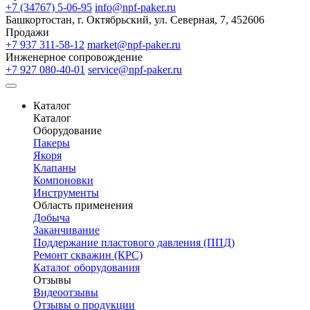
+7 (34767) 5-06-95
info@npf-paker.ru
Башкортостан, г. Октябрьский, ул. Северная, 7, 452606
Продажи
+7 937 311-58-12
market@npf-paker.ru
Инженерное сопровождение
+7 927 080-40-01
service@npf-paker.ru
Каталог
Каталог
Оборудование
Пакеры
Якоря
Клапаны
Компоновки
Инструменты
Область применения
Добыча
Заканчивание
Поддержание пластового давления (ППД)
Ремонт скважин (КРС)
Каталог оборудования
Отзывы
Видеоотзывы
Отзывы о продукции