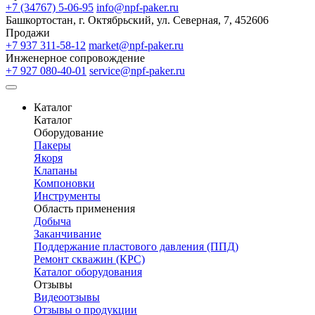
+7 (34767) 5-06-95
info@npf-paker.ru
Башкортостан, г. Октябрьский, ул. Северная, 7, 452606
Продажи
+7 937 311-58-12
market@npf-paker.ru
Инженерное сопровождение
+7 927 080-40-01
service@npf-paker.ru
Каталог
Каталог
Оборудование
Пакеры
Якоря
Клапаны
Компоновки
Инструменты
Область применения
Добыча
Заканчивание
Поддержание пластового давления (ППД)
Ремонт скважин (КРС)
Каталог оборудования
Отзывы
Видеоотзывы
Отзывы о продукции