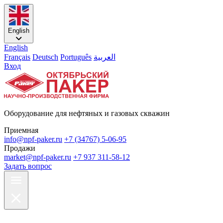
English
English
Français
Deutsch
Português
العربية
Вход
Оборудование для нефтяных и газовых скважин
Приемная
info@npf-paker.ru
+7 (34767) 5-06-95
Продажи
market@npf-paker.ru
+7 937 311-58-12
Задать вопрос