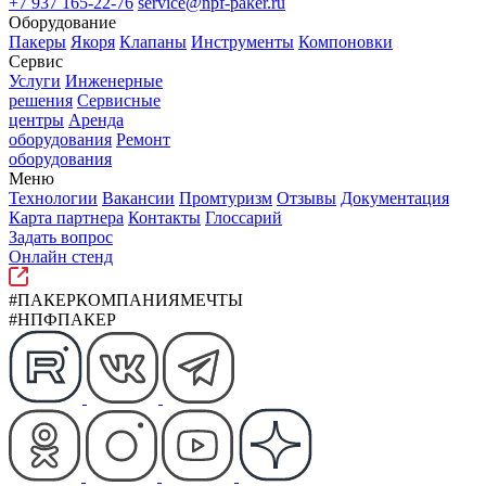
+7 937 165-22-76
service@npf-paker.ru
Оборудование
Пакеры
Якоря
Клапаны
Инструменты
Компоновки
Сервис
Услуги
Инженерные
решения
Сервисные
центры
Аренда
оборудования
Ремонт
оборудования
Меню
Технологии
Вакансии
Промтуризм
Отзывы
Документация
Карта партнера
Контакты
Глоссарий
Задать вопрос
Онлайн стенд
#ПАКЕРКОМПАНИЯМЕЧТЫ
#НПФПАКЕР