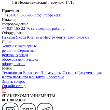
1-й Неопалимовский переулок, 14/16
Приемная
+7 (34767) 5-06-95
info@npf-paker.ru
Инженерное
сопровождение
+7 937 165-22-76
service@npf-paker.ru
Оборудование
Пакеры
Якоря
Клапаны
Инструменты
Компоновки
Сервис
Услуги
Инженерные
решения
Сервисные
центры
Аренда
оборудования
Ремонт
оборудования
Меню
Технологии
Вакансии
Промтуризм
Отзывы
Документация
Карта партнера
Контакты
Глоссарий
Задать вопрос
Онлайн стенд
#ПАКЕРКОМПАНИЯМЕЧТЫ
#НПФПАКЕР