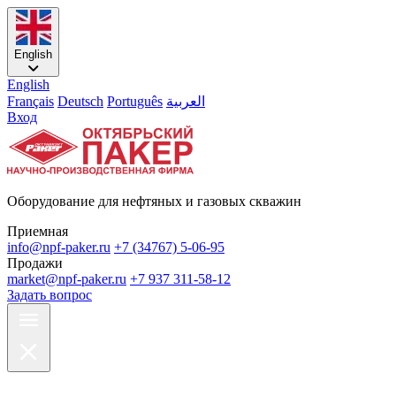
English
English
Français
Deutsch
Português
العربية
Вход
Оборудование для нефтяных и газовых скважин
Приемная
info@npf-paker.ru
+7 (34767) 5-06-95
Продажи
market@npf-paker.ru
+7 937 311-58-12
Задать вопрос