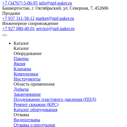
+7 (34767) 5-06-95
info@npf-paker.ru
Башкортостан, г. Октябрьский, ул. Северная, 7, 452606
Продажи
+7 937 311-58-12
market@npf-paker.ru
Инженерное сопровождение
+7 927 080-40-01
service@npf-paker.ru
Каталог
Каталог
Оборудование
Пакеры
Якоря
Клапаны
Компоновки
Инструменты
Область применения
Добыча
Заканчивание
Поддержание пластового давления (ППД)
Ремонт скважин (КРС)
Каталог оборудования
Отзывы
Видеоотзывы
Отзывы о продукции