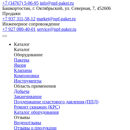
+7 (34767) 5-06-95
info@npf-paker.ru
Башкортостан, г. Октябрьский, ул. Северная, 7, 452606
Продажи
+7 937 311-58-12
market@npf-paker.ru
Инженерное сопровождение
+7 927 080-40-01
service@npf-paker.ru
Каталог
Каталог
Оборудование
Пакеры
Якоря
Клапаны
Компоновки
Инструменты
Область применения
Добыча
Заканчивание
Поддержание пластового давления (ППД)
Ремонт скважин (КРС)
Каталог оборудования
Отзывы
Видеоотзывы
Отзывы о продукции