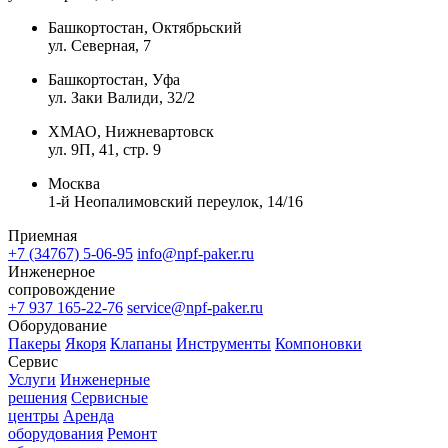
Башкортостан, Октябрьский
ул. Северная, 7
Башкортостан, Уфа
ул. Заки Валиди, 32/2
ХМАО, Нижневартовск
ул. 9П, 41, стр. 9
Москва
1-й Неопалимовский переулок, 14/16
Приемная
+7 (34767) 5-06-95
info@npf-paker.ru
Инженерное
сопровождение
+7 937 165-22-76
service@npf-paker.ru
Оборудование
Пакеры
Якоря
Клапаны
Инструменты
Компоновки
Сервис
Услуги
Инженерные
решения
Сервисные
центры
Аренда
оборудования
Ремонт