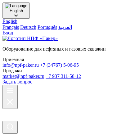
English
English
Français
Deutsch
Português
العربية
Вход
Оборудование для нефтяных и газовых скважин
Приемная
info@npf-paker.ru
+7 (34767) 5-06-95
Продажи
market@npf-paker.ru
+7 937 311-58-12
Задать вопрос