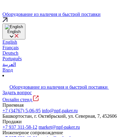
Оборудование из наличия и быстрой поставки
English
English
Français
Deutsch
Português
العربية
Вход
Оборудование из наличия и быстрой поставки
Задать вопрос
Онлайн стенд
Приемная
+7 (34767) 5-06-95
info@npf-paker.ru
Башкортостан, г. Октябрьский, ул. Северная, 7, 452606
Продажи
+7 937 311-58-12
market@npf-paker.ru
Инженерное сопровождение