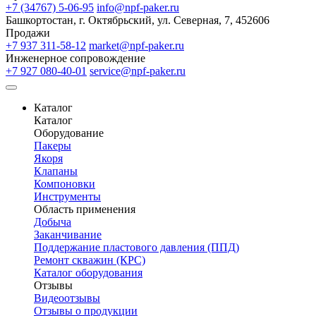
+7 (34767) 5-06-95
info@npf-paker.ru
Башкортостан, г. Октябрьский, ул. Северная, 7, 452606
Продажи
+7 937 311-58-12
market@npf-paker.ru
Инженерное сопровождение
+7 927 080-40-01
service@npf-paker.ru
Каталог
Каталог
Оборудование
Пакеры
Якоря
Клапаны
Компоновки
Инструменты
Область применения
Добыча
Заканчивание
Поддержание пластового давления (ППД)
Ремонт скважин (КРС)
Каталог оборудования
Отзывы
Видеоотзывы
Отзывы о продукции