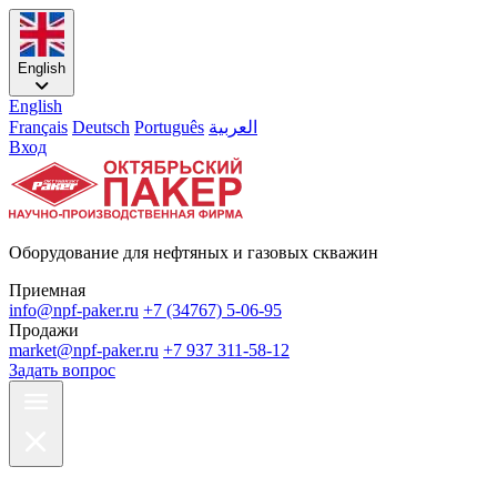
English
English
Français
Deutsch
Português
العربية
Вход
Оборудование для нефтяных и газовых скважин
Приемная
info@npf-paker.ru
+7 (34767) 5-06-95
Продажи
market@npf-paker.ru
+7 937 311-58-12
Задать вопрос