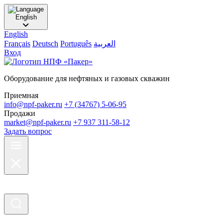
English
English
Français
Deutsch
Português
العربية
Вход
Оборудование для нефтяных и газовых скважин
Приемная
info@npf-paker.ru
+7 (34767) 5-06-95
Продажи
market@npf-paker.ru
+7 937 311-58-12
Задать вопрос