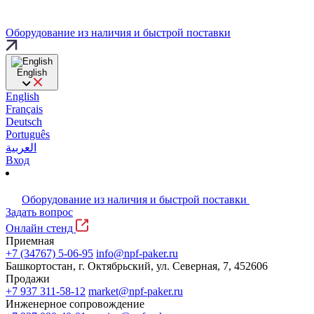
Оборудование из наличия и быстрой поставки
English
English
Français
Deutsch
Português
العربية
Вход
Оборудование из наличия и быстрой поставки
Задать вопрос
Онлайн стенд
Приемная
+7 (34767) 5-06-95
info@npf-paker.ru
Башкортостан, г. Октябрьский, ул. Северная, 7, 452606
Продажи
+7 937 311-58-12
market@npf-paker.ru
Инженерное сопровождение