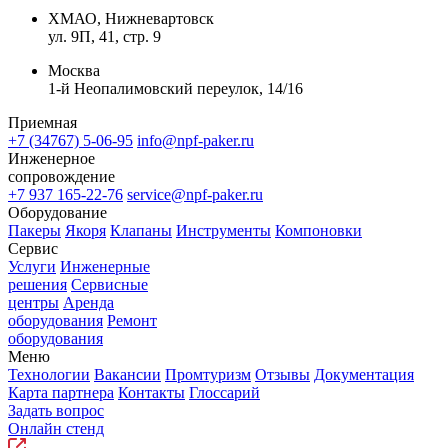
ХМАО, Нижневартовск
ул. 9П, 41, стр. 9
Москва
1-й Неопалимовский переулок, 14/16
Приемная
+7 (34767) 5-06-95
info@npf-paker.ru
Инженерное
сопровождение
+7 937 165-22-76
service@npf-paker.ru
Оборудование
Пакеры
Якоря
Клапаны
Инструменты
Компоновки
Сервис
Услуги
Инженерные
решения
Сервисные
центры
Аренда
оборудования
Ремонт
оборудования
Меню
Технологии
Вакансии
Промтуризм
Отзывы
Документация
Карта партнера
Контакты
Глоссарий
Задать вопрос
Онлайн стенд