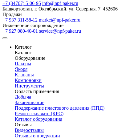
+7 (34767) 5-06-95
info@npf-paker.ru
Башкортостан, г. Октябрьский, ул. Северная, 7, 452606
Продажи
+7 937 311-58-12
market@npf-paker.ru
Инженерное сопровождение
+7 927 080-40-01
service@npf-paker.ru
Каталог
Каталог
Оборудование
Пакеры
Якоря
Клапаны
Компоновки
Инструменты
Область применения
Добыча
Заканчивание
Поддержание пластового давления (ППД)
Ремонт скважин (КРС)
Каталог оборудования
Отзывы
Видеоотзывы
Отзывы о продукции