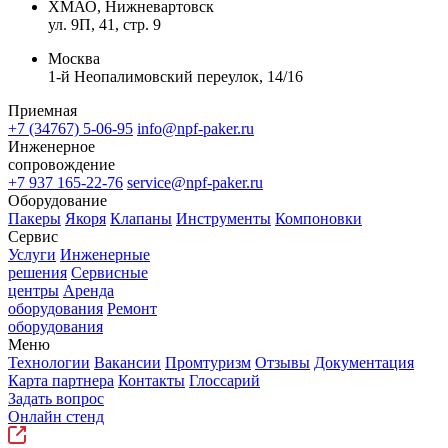
ХМАО, Нижневартовск
ул. 9П, 41, стр. 9
Москва
1-й Неопалимовский переулок, 14/16
Приемная
+7 (34767) 5-06-95
info@npf-paker.ru
Инженерное
сопровождение
+7 937 165-22-76
service@npf-paker.ru
Оборудование
Пакеры
Якоря
Клапаны
Инструменты
Компоновки
Сервис
Услуги
Инженерные
решения
Сервисные
центры
Аренда
оборудования
Ремонт
оборудования
Меню
Технологии
Вакансии
Промтуризм
Отзывы
Документация
Карта партнера
Контакты
Глоссарий
Задать вопрос
Онлайн стенд