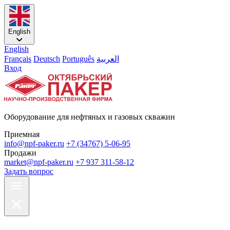
English
English
Français
Deutsch
Português
العربية
Вход
Оборудование для нефтяных и газовых скважин
Приемная
info@npf-paker.ru
+7 (34767) 5-06-95
Продажи
market@npf-paker.ru
+7 937 311-58-12
Задать вопрос