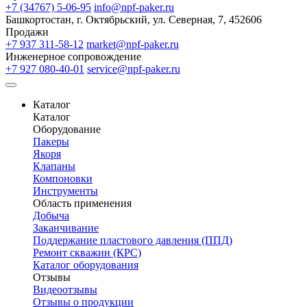
+7 (34767) 5-06-95
info@npf-paker.ru
Башкортостан, г. Октябрьский, ул. Северная, 7, 452606
Продажи
+7 937 311-58-12
market@npf-paker.ru
Инженерное сопровождение
+7 927 080-40-01
service@npf-paker.ru
Каталог
Каталог
Оборудование
Пакеры
Якоря
Клапаны
Компоновки
Инструменты
Область применения
Добыча
Заканчивание
Поддержание пластового давления (ППД)
Ремонт скважин (КРС)
Каталог оборудования
Отзывы
Видеоотзывы
Отзывы о продукции