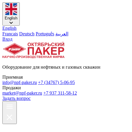
English
English
Français
Deutsch
Português
العربية
Вход
Оборудование для нефтяных и газовых скважин
Приемная
info@npf-paker.ru
+7 (34767) 5-06-95
Продажи
market@npf-paker.ru
+7 937 311-58-12
Задать вопрос