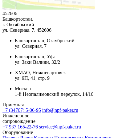
452606
Башкортостан,
г. Октябрьский
ул. Северная, 7
, 452606
Башкортостан, Октябрьский
ул. Северная, 7
Башкортостан, Уфа
ул. Заки Валиди, 32/2
ХМАО, Нижневартовск
ул. 9П, 41, стр. 9
Москва
1-й Неопалимовский переулок, 14/16
Приемная
+7 (34767) 5-06-95
info@npf-paker.ru
Инженерное
сопровождение
+7 937 165-22-76
service@npf-paker.ru
Оборудование
Пакеры
Якоря
Клапаны
Инструменты
Компоновки