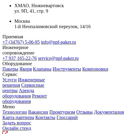
ХМАО, Нижневартовск
ул. 9П, 41, стр. 9
Москва
1-й Неопалимовский переулок, 14/16
Приемная
+7 (34767) 5-06-95
info@npf-paker.ru
Инженерное
сопровождение
+7 937 165-22-76
service@npf-paker.ru
Оборудование
Пакеры
Якоря
Клапаны
Инструменты
Компоновки
Сервис
Услуги
Инженерные
решения
Сервисные
центры
Аренда
оборудования
Ремонт
оборудования
Меню
Технологии
Вакансии
Промтуризм
Отзывы
Документация
Карта партнера
Контакты
Глоссарий
Задать вопрос
Онлайн стенд