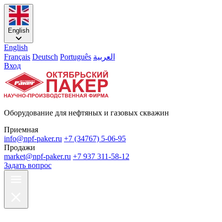
English
English
Français
Deutsch
Português
العربية
Вход
Оборудование для нефтяных и газовых скважин
Приемная
info@npf-paker.ru
+7 (34767) 5-06-95
Продажи
market@npf-paker.ru
+7 937 311-58-12
Задать вопрос