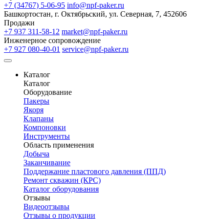
+7 (34767) 5-06-95
info@npf-paker.ru
Башкортостан, г. Октябрьский, ул. Северная, 7, 452606
Продажи
+7 937 311-58-12
market@npf-paker.ru
Инженерное сопровождение
+7 927 080-40-01
service@npf-paker.ru
Каталог
Каталог
Оборудование
Пакеры
Якоря
Клапаны
Компоновки
Инструменты
Область применения
Добыча
Заканчивание
Поддержание пластового давления (ППД)
Ремонт скважин (КРС)
Каталог оборудования
Отзывы
Видеоотзывы
Отзывы о продукции