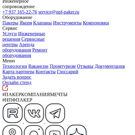
Инженерное
сопровождение
+7 937 165-22-76
service@npf-paker.ru
Оборудование
Пакеры
Якоря
Клапаны
Инструменты
Компоновки
Сервис
Услуги
Инженерные
решения
Сервисные
центры
Аренда
оборудования
Ремонт
оборудования
Меню
Технологии
Вакансии
Промтуризм
Отзывы
Документация
Карта партнера
Контакты
Глоссарий
Задать вопрос
Онлайн стенд
#ПАКЕРКОМПАНИЯМЕЧТЫ
#НПФПАКЕР