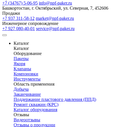
+7 (34767) 5-06-95
info@npf-paker.ru
Башкортостан, г. Октябрьский, ул. Северная, 7, 452606
Продажи
+7 937 311-58-12
market@npf-paker.ru
Инженерное сопровождение
+7 927 080-40-01
service@npf-paker.ru
Каталог
Каталог
Оборудование
Пакеры
Якоря
Клапаны
Компоновки
Инструменты
Область применения
Добыча
Заканчивание
Поддержание пластового давления (ППД)
Ремонт скважин (КРС)
Каталог оборудования
Отзывы
Видеоотзывы
Отзывы о продукции