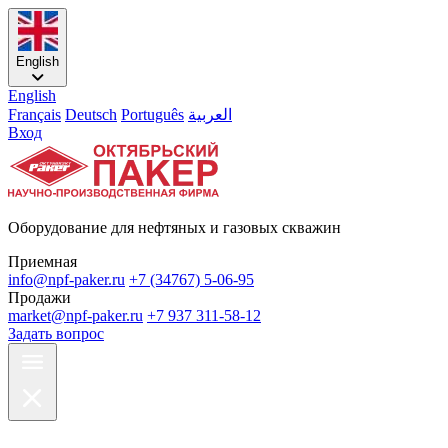
English
English
Français
Deutsch
Português
العربية
Вход
Оборудование для нефтяных и газовых скважин
Приемная
info@npf-paker.ru
+7 (34767) 5-06-95
Продажи
market@npf-paker.ru
+7 937 311-58-12
Задать вопрос