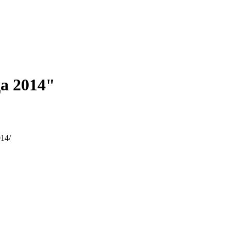
а 2014"
014/