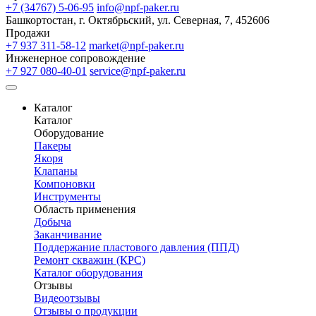
+7 (34767) 5-06-95
info@npf-paker.ru
Башкортостан, г. Октябрьский, ул. Северная, 7, 452606
Продажи
+7 937 311-58-12
market@npf-paker.ru
Инженерное сопровождение
+7 927 080-40-01
service@npf-paker.ru
Каталог
Каталог
Оборудование
Пакеры
Якоря
Клапаны
Компоновки
Инструменты
Область применения
Добыча
Заканчивание
Поддержание пластового давления (ППД)
Ремонт скважин (КРС)
Каталог оборудования
Отзывы
Видеоотзывы
Отзывы о продукции