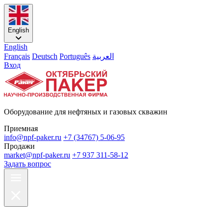
English
English
Français
Deutsch
Português
العربية
Вход
Оборудование для нефтяных и газовых скважин
Приемная
info@npf-paker.ru
+7 (34767) 5-06-95
Продажи
market@npf-paker.ru
+7 937 311-58-12
Задать вопрос