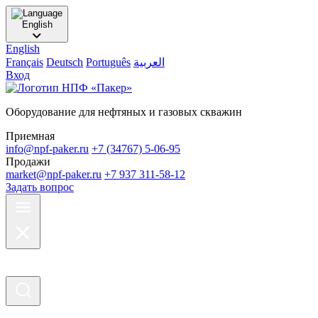
English
English
Français
Deutsch
Português
العربية
Вход
Оборудование для нефтяных и газовых скважин
Приемная
info@npf-paker.ru
+7 (34767) 5-06-95
Продажи
market@npf-paker.ru
+7 937 311-58-12
Задать вопрос