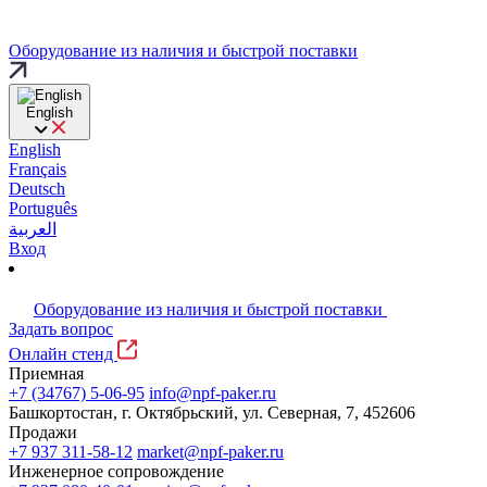
Оборудование из наличия и быстрой поставки
English
English
Français
Deutsch
Português
العربية
Вход
Оборудование из наличия и быстрой поставки
Задать вопрос
Онлайн стенд
Приемная
+7 (34767) 5-06-95
info@npf-paker.ru
Башкортостан, г. Октябрьский, ул. Северная, 7, 452606
Продажи
+7 937 311-58-12
market@npf-paker.ru
Инженерное сопровождение