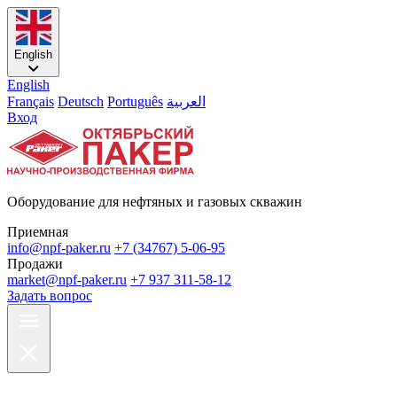
English
English
Français
Deutsch
Português
العربية
Вход
Оборудование для нефтяных и газовых скважин
Приемная
info@npf-paker.ru
+7 (34767) 5-06-95
Продажи
market@npf-paker.ru
+7 937 311-58-12
Задать вопрос