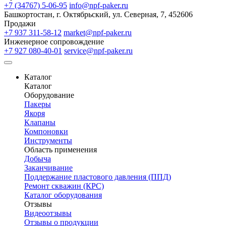
+7 (34767) 5-06-95
info@npf-paker.ru
Башкортостан, г. Октябрьский, ул. Северная, 7, 452606
Продажи
+7 937 311-58-12
market@npf-paker.ru
Инженерное сопровождение
+7 927 080-40-01
service@npf-paker.ru
Каталог
Каталог
Оборудование
Пакеры
Якоря
Клапаны
Компоновки
Инструменты
Область применения
Добыча
Заканчивание
Поддержание пластового давления (ППД)
Ремонт скважин (КРС)
Каталог оборудования
Отзывы
Видеоотзывы
Отзывы о продукции