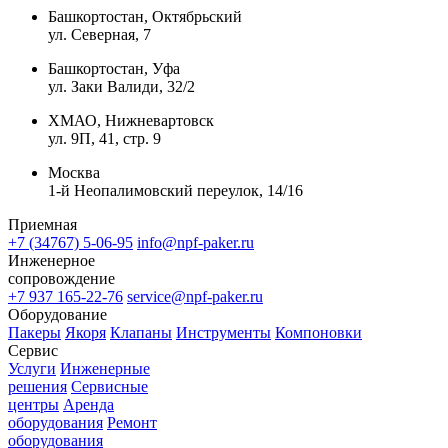
Башкортостан, Октябрьский
ул. Северная, 7
Башкортостан, Уфа
ул. Заки Валиди, 32/2
ХМАО, Нижневартовск
ул. 9П, 41, стр. 9
Москва
1-й Неопалимовский переулок, 14/16
Приемная
+7 (34767) 5-06-95
info@npf-paker.ru
Инженерное
сопровождение
+7 937 165-22-76
service@npf-paker.ru
Оборудование
Пакеры
Якоря
Клапаны
Инструменты
Компоновки
Сервис
Услуги
Инженерные
решения
Сервисные
центры
Аренда
оборудования
Ремонт
оборудования