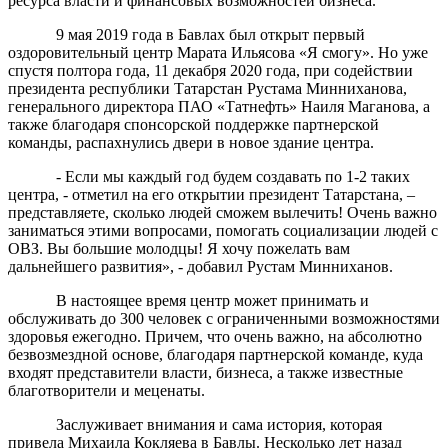
ресурса власти и финансовых возможностей бизнеса.
9 мая 2019 года в Бавлах был открыт первый
оздоровительный центр Марата Ильясова «Я смогу». Но уже
спустя полтора года, 11 декабря 2020 года, при содействии
президента республики Татарстан Рустама Минниханова,
генерального директора ПАО «Татнефть» Наиля Маганова, а
также благодаря спонсорской поддержке партнерской
команды, распахнулись двери в новое здание центра.
- Если мы каждый год будем создавать по 1-2 таких
центра, - отметил на его открытии президент Татарстана, –
представляете, сколько людей сможем вылечить! Очень важно
заниматься этими вопросами, помогать социализации людей с
ОВЗ. Вы большие молодцы! Я хочу пожелать вам
дальнейшего развития», - добавил Рустам Минниханов.
В настоящее время центр может принимать и
обслуживать до 300 человек с ограниченными возможностями
здоровья ежегодно. Причем, что очень важно, на абсолютно
безвозмездной основе, благодаря партнерской команде, куда
входят представители власти, бизнеса, а также известные
благотворители и меценаты.
Заслуживает внимания и сама история, которая
привела Михаила Кокляева в Бавлы. Несколько лет назад