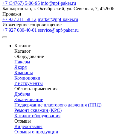
+7 (34767) 5-06-95
info@npf-paker.ru
Башкортостан, г. Октябрьский, ул. Северная, 7, 452606
Продажи
+7 937 311-58-12
market@npf-paker.ru
Инженерное сопровождение
+7 927 080-40-01
service@npf-paker.ru
Каталог
Каталог
Оборудование
Пакеры
Якоря
Клапаны
Компоновки
Инструменты
Область применения
Добыча
Заканчивание
Поддержание пластового давления (ППД)
Ремонт скважин (КРС)
Каталог оборудования
Отзывы
Видеоотзывы
Отзывы о продукции