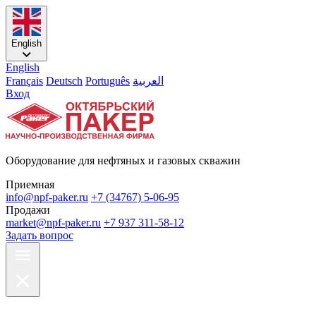
English
English
Français
Deutsch
Português
العربية
Вход
Оборудование для нефтяных и газовых скважин
Приемная
info@npf-paker.ru
+7 (34767) 5-06-95
Продажи
market@npf-paker.ru
+7 937 311-58-12
Задать вопрос