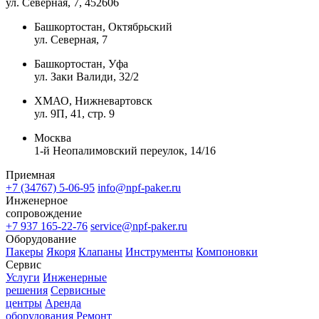
ул. Северная, 7
, 452606
Башкортостан, Октябрьский
ул. Северная, 7
Башкортостан, Уфа
ул. Заки Валиди, 32/2
ХМАО, Нижневартовск
ул. 9П, 41, стр. 9
Москва
1-й Неопалимовский переулок, 14/16
Приемная
+7 (34767) 5-06-95
info@npf-paker.ru
Инженерное
сопровождение
+7 937 165-22-76
service@npf-paker.ru
Оборудование
Пакеры
Якоря
Клапаны
Инструменты
Компоновки
Сервис
Услуги
Инженерные
решения
Сервисные
центры
Аренда
оборудования
Ремонт