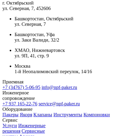
г. Октябрьский
ул. Северная, 7
, 452606
Башкортостан, Октябрьский
ул. Северная, 7
Башкортостан, Уфа
ул. Заки Валиди, 32/2
ХМАО, Нижневартовск
ул. 9П, 41, стр. 9
Москва
1-й Неопалимовский переулок, 14/16
Приемная
+7 (34767) 5-06-95
info@npf-paker.ru
Инженерное
сопровождение
+7 937 165-22-76
service@npf-paker.ru
Оборудование
Пакеры
Якоря
Клапаны
Инструменты
Компоновки
Сервис
Услуги
Инженерные
решения
Сервисные