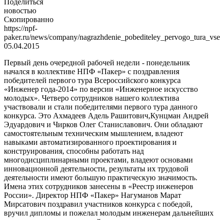
Поделиться
новостью
Скопированно
https://npf-
paker.ru/news/company/nagrazhdenie_pobediteley_pervogo_tura_vs
05.04.2015
Первый день очередной рабочей недели - понедельник
начался в коллективе НПФ «Пакер» с поздравления
победителей первого тура Всероссийского конкурса
«Инженер года-2014» по версии «Инженерное искусство
молодых». Четверо сотрудников нашего коллектива
участвовали и стали победителями первого тура данного
конкурса. Это Ахмадеев Адель Рашитович,Кунцман Андрей
Эдуардович и Чирков Олег Станиславович. Они обладают
самостоятельным техническим мышлением, владеют
навыками автоматизированного проектирования и
конструирования, способны работать над
многодисциплинарными проектами, владеют основами
инновационной деятельности, результаты их трудовой
деятельности имеют большую практическую значимость.
Имена этих сотрудников занесены в «Реестр инженеров
России». Директор НПФ «Пакер» Нагуманов Марат
Мирсатович поздравил участников конкурса с победой,
вручил дипломы и пожелал молодым инженерам дальнейших