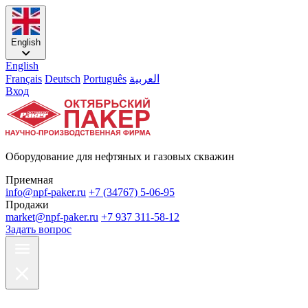
English
English
Français
Deutsch
Português
العربية
Вход
Оборудование для нефтяных и газовых скважин
Приемная
info@npf-paker.ru
+7 (34767) 5-06-95
Продажи
market@npf-paker.ru
+7 937 311-58-12
Задать вопрос