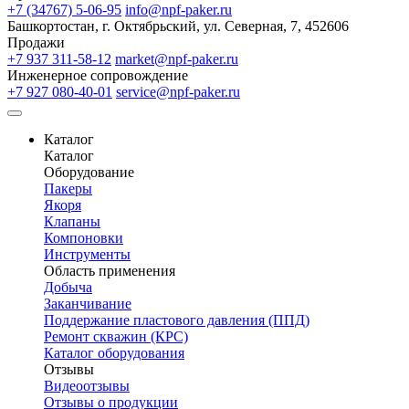
+7 (34767) 5-06-95
info@npf-paker.ru
Башкортостан, г. Октябрьский, ул. Северная, 7, 452606
Продажи
+7 937 311-58-12
market@npf-paker.ru
Инженерное сопровождение
+7 927 080-40-01
service@npf-paker.ru
Каталог
Каталог
Оборудование
Пакеры
Якоря
Клапаны
Компоновки
Инструменты
Область применения
Добыча
Заканчивание
Поддержание пластового давления (ППД)
Ремонт скважин (КРС)
Каталог оборудования
Отзывы
Видеоотзывы
Отзывы о продукции