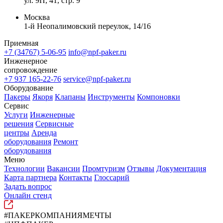
ул. 9П, 41, стр. 9
Москва
1-й Неопалимовский переулок, 14/16
Приемная
+7 (34767) 5-06-95
info@npf-paker.ru
Инженерное
сопровождение
+7 937 165-22-76
service@npf-paker.ru
Оборудование
Пакеры
Якоря
Клапаны
Инструменты
Компоновки
Сервис
Услуги
Инженерные
решения
Сервисные
центры
Аренда
оборудования
Ремонт
оборудования
Меню
Технологии
Вакансии
Промтуризм
Отзывы
Документация
Карта партнера
Контакты
Глоссарий
Задать вопрос
Онлайн стенд
#ПАКЕРКОМПАНИЯМЕЧТЫ