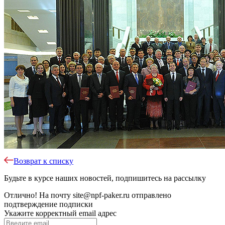
Возврат к списку
Будьте в курсе наших новостей, подпишитесь на рассылку
Отлично!
На почту
site@npf-paker.ru
отправлено
подтверждение подписки
Укажите корректный email адрес