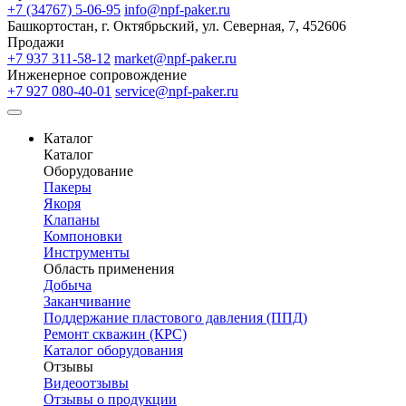
+7 (34767) 5-06-95
info@npf-paker.ru
Башкортостан, г. Октябрьский, ул. Северная, 7, 452606
Продажи
+7 937 311-58-12
market@npf-paker.ru
Инженерное сопровождение
+7 927 080-40-01
service@npf-paker.ru
Каталог
Каталог
Оборудование
Пакеры
Якоря
Клапаны
Компоновки
Инструменты
Область применения
Добыча
Заканчивание
Поддержание пластового давления (ППД)
Ремонт скважин (КРС)
Каталог оборудования
Отзывы
Видеоотзывы
Отзывы о продукции