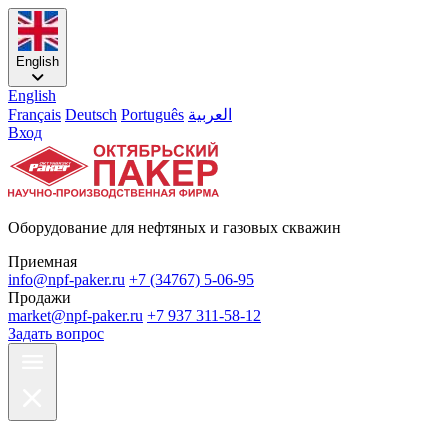
English
English
Français
Deutsch
Português
العربية
Вход
Оборудование для нефтяных и газовых скважин
Приемная
info@npf-paker.ru
+7 (34767) 5-06-95
Продажи
market@npf-paker.ru
+7 937 311-58-12
Задать вопрос