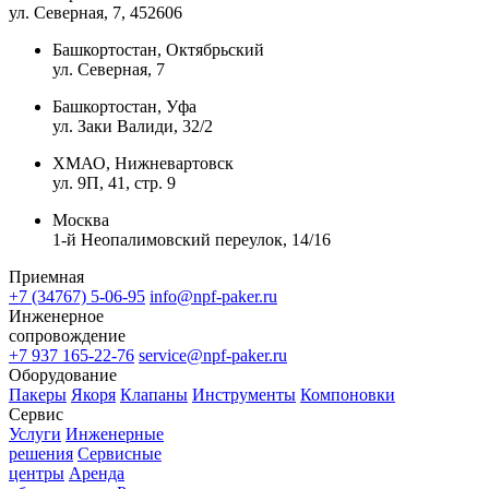
ул. Северная, 7
, 452606
Башкортостан, Октябрьский
ул. Северная, 7
Башкортостан, Уфа
ул. Заки Валиди, 32/2
ХМАО, Нижневартовск
ул. 9П, 41, стр. 9
Москва
1-й Неопалимовский переулок, 14/16
Приемная
+7 (34767) 5-06-95
info@npf-paker.ru
Инженерное
сопровождение
+7 937 165-22-76
service@npf-paker.ru
Оборудование
Пакеры
Якоря
Клапаны
Инструменты
Компоновки
Сервис
Услуги
Инженерные
решения
Сервисные
центры
Аренда