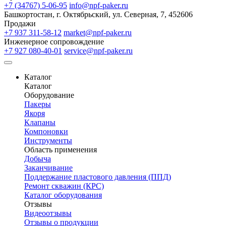
+7 (34767) 5-06-95
info@npf-paker.ru
Башкортостан, г. Октябрьский, ул. Северная, 7, 452606
Продажи
+7 937 311-58-12
market@npf-paker.ru
Инженерное сопровождение
+7 927 080-40-01
service@npf-paker.ru
Каталог
Каталог
Оборудование
Пакеры
Якоря
Клапаны
Компоновки
Инструменты
Область применения
Добыча
Заканчивание
Поддержание пластового давления (ППД)
Ремонт скважин (КРС)
Каталог оборудования
Отзывы
Видеоотзывы
Отзывы о продукции