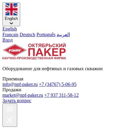
English
English
Français
Deutsch
Português
العربية
Вход
Оборудование для нефтяных и газовых скважин
Приемная
info@npf-paker.ru
+7 (34767) 5-06-95
Продажи
market@npf-paker.ru
+7 937 311-58-12
Задать вопрос