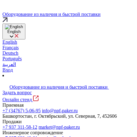
Оборудование из наличия и быстрой поставки
English
English
Français
Deutsch
Português
العربية
Вход
Оборудование из наличия и быстрой поставки
Задать вопрос
Онлайн стенд
Приемная
+7 (34767) 5-06-95
info@npf-paker.ru
Башкортостан, г. Октябрьский, ул. Северная, 7, 452606
Продажи
+7 937 311-58-12
market@npf-paker.ru
Инженерное сопровождение