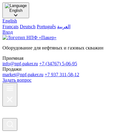
English
English
Français
Deutsch
Português
العربية
Вход
Оборудование для нефтяных и газовых скважин
Приемная
info@npf-paker.ru
+7 (34767) 5-06-95
Продажи
market@npf-paker.ru
+7 937 311-58-12
Задать вопрос