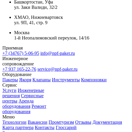
Башкортостан, Уфа
ул. Заки Валиди, 32/2
ХМАО, Нижневартовск
ул. 9П, 41, стр. 9
Москва
1-й Неопалимовский переулок, 14/16
Приемная
+7 (34767) 5-06-95
info@npf-paker.ru
Инженерное
сопровождение
+7 937 165-22-76
service@npf-paker.ru
Оборудование
Пакеры
Якоря
Клапаны
Инструменты
Компоновки
Сервис
Услуги
Инженерные
решения
Сервисные
центры
Аренда
оборудования
Ремонт
оборудования
Меню
Технологии
Вакансии
Промтуризм
Отзывы
Документация
Карта партнера
Контакты
Глоссарий