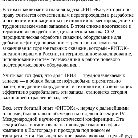
В этом и заключается главная задача «РИТЭКа», который по
праву считается отечественным первопроходцем в разработке
и освоении инновационных технологий на месторождениях с
трудноизвлекаемыми запасами. В этом списке водогазовое и
термогазовое воздействие, циклическая закачка СО2,
пароциклическая обработка скважин, оборудование для
добычи нефти одновременно с трех пластов, комплекс
заканчивания горизонтальных скважин, который «РИТЭК»
внедрил первым в России, интегрированное моделирование,
использование систем телемеханики в работе полевого
нефтепромыслового оборудования...
Учитывая тот факт, что доля ТРИЗ — трудноизвлекаемых
запасов — в общем балансе нефтедобычи стремительно
растет, внедрение оборудования и технологий, позволяющих
эффективно разрабатывать эти запасы, становится сегодня
важнейшей отраслевой задачей.
Весь этот богатый опыт «РИТЭКа», наряду с дальнейшими
планами, был детально обсужден на отдельной секции IV
Международной научно-практической конференции. Эта
секция была организована на площадке главного офиса
компании в Волгограде и проходила под знаком её
тридцатилетия. Насыщенная программа включала целый ряд