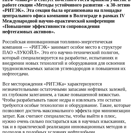
работе секции «Методы устойчивого развития - к 30-летию
«РИТЭК». Эта секция была организована на площадке
центрального офиса компании в Волгограде в рамках IV
Международной научно-практической конференции
«Повышение эффективности сопровождения
нефтегазовых активов».
Российская инновационная топливно-энергетическая
компания — «РИТЭК» занимает особое место в структуре
ПАО «ЛУКОЙЛ». Это его научно-технический полигон,
который специализируется на разработке, испытаниях и
внедрении новых технологий и оборудования для освоения
трудноизвлекаемых запасов углеводородов и повышения их
нефтеотдачи.
Все месторождения «РИТЭКа» характеризуются
незначительными остаточными запасами нефтяных залежей,
их глубоким залеганием, а также повышенной вязкостью.
Чтобы разрабатывать такие недра и извлекать эти остатки
требуются особые технологии и оборудование. Такие, которые
позволяют достичь максимального эффекта при минимизации
затрат. Как считают специалисты, чтобы выйти в плюс,
нужно очень сильно постараться как в научных изысканиях,
так и в практической реализации инновационных методов и
подходов в подобных условиях нефтедобычи.