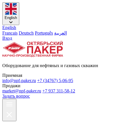
English
English
Français
Deutsch
Português
العربية
Вход
Оборудование для нефтяных и газовых скважин
Приемная
info@npf-paker.ru
+7 (34767) 5-06-95
Продажи
market@npf-paker.ru
+7 937 311-58-12
Задать вопрос