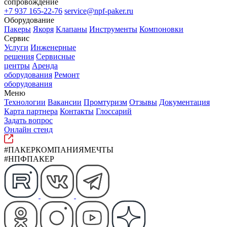
сопровождение
+7 937 165-22-76
service@npf-paker.ru
Оборудование
Пакеры
Якоря
Клапаны
Инструменты
Компоновки
Сервис
Услуги
Инженерные
решения
Сервисные
центры
Аренда
оборудования
Ремонт
оборудования
Меню
Технологии
Вакансии
Промтуризм
Отзывы
Документация
Карта партнера
Контакты
Глоссарий
Задать вопрос
Онлайн стенд
#ПАКЕРКОМПАНИЯМЕЧТЫ
#НПФПАКЕР