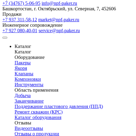
+7 (34767) 5-06-95
info@npf-paker.ru
Башкортостан, г. Октябрьский, ул. Северная, 7, 452606
Продажи
+7 937 311-58-12
market@npf-paker.ru
Инженерное сопровождение
+7 927 080-40-01
service@npf-paker.ru
Каталог
Каталог
Оборудование
Пакеры
Якоря
Клапаны
Компоновки
Инструменты
Область применения
Добыча
Заканчивание
Поддержание пластового давления (ППД)
Ремонт скважин (КРС)
Каталог оборудования
Отзывы
Видеоотзывы
Отзывы о продукции